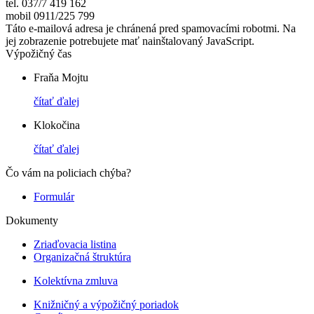
tel. 037/7 419 162
mobil 0911/225 799
Táto e-mailová adresa je chránená pred spamovacími robotmi. Na
jej zobrazenie potrebujete mať nainštalovaný JavaScript.
Výpožičný čas
Fraňa Mojtu
čítať ďalej
Klokočina
čítať ďalej
Čo vám na policiach chýba?
Formulár
Dokumenty
Zriaďovacia listina
Organizačná štruktúra
Kolektívna zmluva
Knižničný a výpožičný poriadok