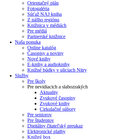
Orientačný plán
Fotogaléria
Súťaž NAJ kniha
Z nášho regiónu
Knižnica v médiách
Pre médiá
Partnerské knižnice
Naša ponuka
Online katalóg
Časopisy a noviny
Nové knihy
E-knihy a audioknihy
Knižné búdky v uliciach Nitry
Služby
Pre školy
Pre nevidiacich a slabozrakých
Aktuality
Zvukové časopisy
Zvukové knihy
Cirkulačné súbory
Pre seniorov
Pre študentov
Digitálny čitateľský preukaz
Elektronické platby
Knižný box