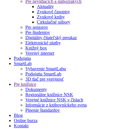
Pre nevidiacich a slabozrakých
Aktuality
Zvukové časopisy
Zvukové knihy
Cirkulačné súbory
Pre seniorov
Pre študentov
Digitálny čitateľský preukaz
Elektronické platby
Knižný box
Verejný internet
Podujatia
SmartLab
Vybavenie SmartLabu
Podujatia SmartLab
3D tlač pre verejnosť
Pre knižnice
Dokumenty
Regionálne knižnice NSK
Verejné knižnice NSK v číslach
Informácie z knihovníckeho sveta
Plnenie štandardov
Blog
Online burza
Kontakt