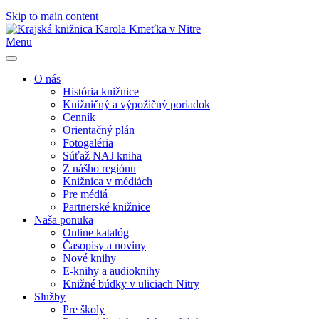
Skip to main content
Menu
O nás
História knižnice
Knižničný a výpožičný poriadok
Cenník
Orientačný plán
Fotogaléria
Súťaž NAJ kniha
Z nášho regiónu
Knižnica v médiách
Pre médiá
Partnerské knižnice
Naša ponuka
Online katalóg
Časopisy a noviny
Nové knihy
E-knihy a audioknihy
Knižné búdky v uliciach Nitry
Služby
Pre školy