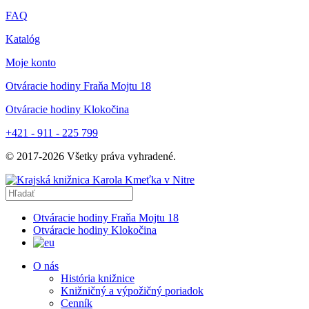
FAQ
Katalóg
Moje konto
Otváracie hodiny Fraňa Mojtu 18
Otváracie hodiny Klokočina
+421 - 911 - 225 799
© 2017-
2026
Všetky práva vyhradené.
Otváracie hodiny Fraňa Mojtu 18
Otváracie hodiny Klokočina
O nás
História knižnice
Knižničný a výpožičný poriadok
Cenník