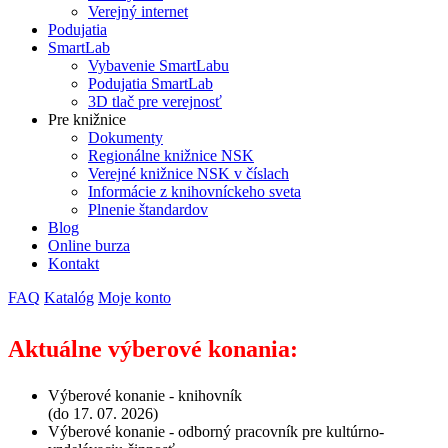
Verejný internet
Podujatia
SmartLab
Vybavenie SmartLabu
Podujatia SmartLab
3D tlač pre verejnosť
Pre knižnice
Dokumenty
Regionálne knižnice NSK
Verejné knižnice NSK v číslach
Informácie z knihovníckeho sveta
Plnenie štandardov
Blog
Online burza
Kontakt
FAQ
Katalóg
Moje konto
Aktuálne výberové konania:
Výberové konanie - knihovník
(do 17. 07. 2026)
Výberové konanie - odborný pracovník pre kultúrno-