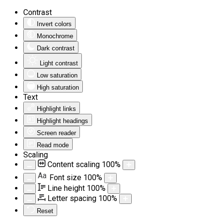
Contrast
Invert colors
Monochrome
Dark contrast
Light contrast
Low saturation
High saturation
Text
Highlight links
Highlight headings
Screen reader
Read mode
Scaling
Content scaling
100
%
Aa
Font size
100
%
Line height
100
%
Letter spacing
100
%
Reset