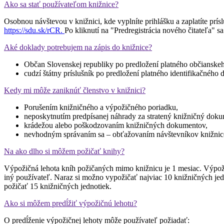
Ako sa stať používateľom knižnice?
Osobnou návštevou v knižnici, kde vyplníte prihlášku a zaplatíte prí
https://sdu.sk/rCR.
Po kliknutí na "Predregistrácia nového čitateľa" sa
Aké doklady potrebujem na zápis do knižnice?
Občan Slovenskej republiky po predložení platného občianskeh
cudzí štátny príslušník po predložení platného identifikačného 
Kedy mi môže zaniknúť členstvo v knižnici?
Porušením knižničného a výpožičného poriadku,
neposkytnutím predpísanej náhrady za stratený knižničný doku
krádežou alebo poškodzovaním knižničných dokumentov,
nevhodným správaním sa – obťažovaním návštevníkov knižnice
Na ako dlho si môžem požičať knihy?
Výpožičná lehota kníh požičaných mimo knižnicu je 1 mesiac. Výpožič
iný používateľ. Naraz si možno vypožičať najviac 10 knižničných jed
požičať 15 knižničných jednotiek.
Ako si môžem predĺžiť výpožičnú lehotu?
O predĺženie výpožičnej lehoty môže používateľ požiadať: