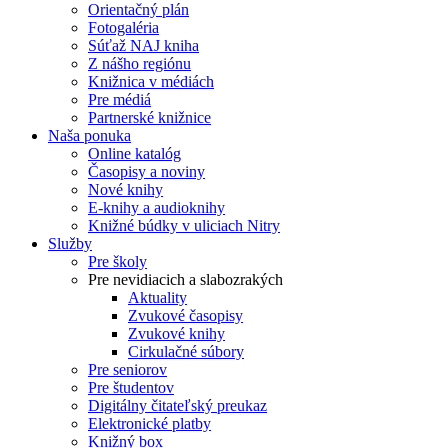
Orientačný plán
Fotogaléria
Súťaž NAJ kniha
Z nášho regiónu
Knižnica v médiách
Pre médiá
Partnerské knižnice
Naša ponuka
Online katalóg
Časopisy a noviny
Nové knihy
E-knihy a audioknihy
Knižné búdky v uliciach Nitry
Služby
Pre školy
Pre nevidiacich a slabozrakých
Aktuality
Zvukové časopisy
Zvukové knihy
Cirkulačné súbory
Pre seniorov
Pre študentov
Digitálny čitateľský preukaz
Elektronické platby
Knižný box