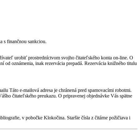
 s finančnou sankciou.
ívateľ urobiť prostredníctvom svojho čitateľského konta on-line. O
í od oznámenia, inak rezervácia prepadá. Rezervácia knižného titulu
mailu
Táto e-mailová adresa je chránená pred spamovacími robotmi.
o Vášho čitateľského preukazu. O pripravenej objednávke Vás spätne
iografie, v pobočke Klokočina. Staršie čísla z čitárne požičiava i