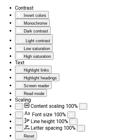
Contrast
Invert colors
Monochrome
Dark contrast
Light contrast
Low saturation
High saturation
Text
Highlight links
Highlight headings
Screen reader
Read mode
Scaling
Content scaling
100
%
Aa
Font size
100
%
Line height
100
%
Letter spacing
100
%
Reset