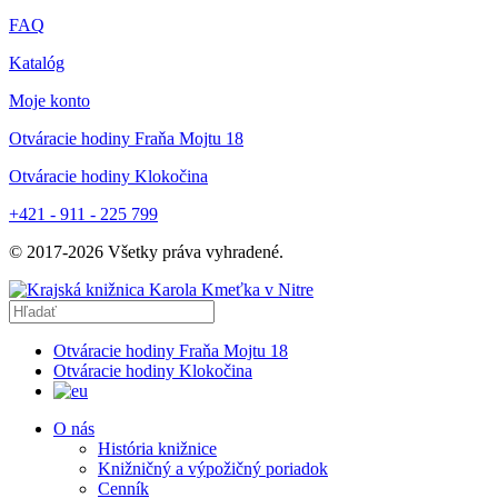
FAQ
Katalóg
Moje konto
Otváracie hodiny Fraňa Mojtu 18
Otváracie hodiny Klokočina
+421 - 911 - 225 799
© 2017-
2026
Všetky práva vyhradené.
Otváracie hodiny Fraňa Mojtu 18
Otváracie hodiny Klokočina
O nás
História knižnice
Knižničný a výpožičný poriadok
Cenník