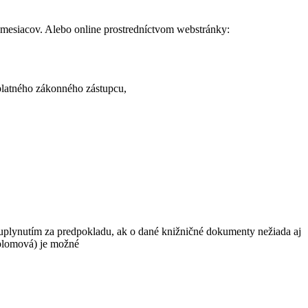
2 mesiacov. Alebo online prostredníctvom webstránky:
platného zákonného zástupcu,
 uplynutím za predpokladu, ak o dané knižničné dokumenty nežiada aj
iplomová) je možné