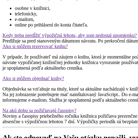
osobne v knižnici,
telefonicky,
e-mailom,
online po prihlásení do konta čitateľa.
Kedy treba predĺžiť výpožičnú lehotu, aby som nedostal upomienku?
Predlžuje sa pred stanoveným dátumom návratu. Po prekročení dátu
Ako si môžem rezervovať knihu?
V prípade, že používateľ má záujem o knihu, ktorá je momentálne pož
návrate vypožičanej knižničnej jednotky knižnica vyrozumie používat
je spoplatnená podľa aktuálneho cenníka.
Ako si môžem objednať knihy?
Objednávka sa vzťahuje na tituly, ktoré sa aktuálne nachádzajú v kni
Na jej zobrazenie potrebujete mať nainštalovaný JavaScript.
. Do e-ma
informujeme e-mailom. Služba je spoplatnená podľa aktuálneho cenn
Na akú dobu sa požičiavajú časopisy?
Noviny a časopisy priebežného ročníka knižnica požičiava prezenčne v 
absenčne s výpožičnou lehotou 7 dní. Výpožičky periodík sú bezplatn
Ak ste odpoveď na Vašu otázku nenašli, v