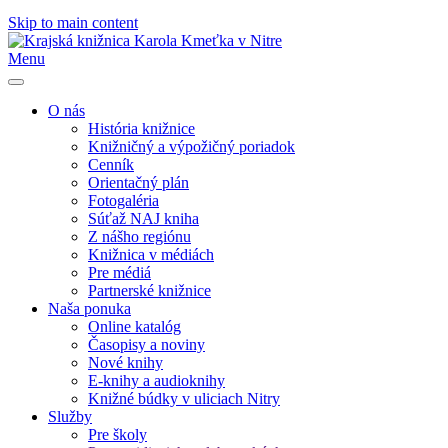
Skip to main content
Menu
O nás
História knižnice
Knižničný a výpožičný poriadok
Cenník
Orientačný plán
Fotogaléria
Súťaž NAJ kniha
Z nášho regiónu
Knižnica v médiách
Pre médiá
Partnerské knižnice
Naša ponuka
Online katalóg
Časopisy a noviny
Nové knihy
E-knihy a audioknihy
Knižné búdky v uliciach Nitry
Služby
Pre školy