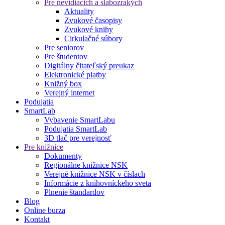
Pre nevidiacich a slabozrakých
Aktuality
Zvukové časopisy
Zvukové knihy
Cirkulačné súbory
Pre seniorov
Pre študentov
Digitálny čitateľský preukaz
Elektronické platby
Knižný box
Verejný internet
Podujatia
SmartLab
Vybavenie SmartLabu
Podujatia SmartLab
3D tlač pre verejnosť
Pre knižnice
Dokumenty
Regionálne knižnice NSK
Verejné knižnice NSK v číslach
Informácie z knihovníckeho sveta
Plnenie štandardov
Blog
Online burza
Kontakt