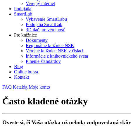
Verejný internet
Podujatia
SmartLab
Vybavenie SmartLabu
Podujatia SmartLab
3D tlač pre verejnosť
Pre knižnice
Dokumenty
Regionálne knižnice NSK
Verejné knižnice NSK v číslach
Informácie z knihovníckeho sveta
Plnenie štandardov
Blog
Online burza
Kontakt
FAQ
Katalóg
Moje konto
Často kladené otázky
Overte si, či Vaša otázka už nebola zodpovedaná skôr