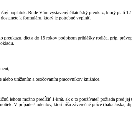
slušný poplatok. Bude Vám vystavený čitateľský preukaz, ktorý platí 1
 dostanete k formuláru, ktorý je potrebné vyplniť.
o preukazu, dieťa do 15 rokov podpisom prihlášky rodiča, príp. právo
dokladu.
ment,
 alebo urážaním a osočovaním pracovníkov knižnice.
nú lehotu možno predĺžiť 1-krát, ak o to používateľ požiada pred jej
notiek. V prípade študentov, ktorí píšu záverečné práce (bakalárska, d