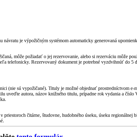
mu návratu je výpožičným systémom automaticky generovaná upomienka
ičaná, môže požiadať o jej rezervovanie, alebo si rezerváciu môže použ
eľa telefonicky. Rezervovaný dokument je potrebné vyzdvihnúť do 5 dn
žnici (nie sú vypožičané). Tituly je možné objednať prostredníctvom e-
ilu uveďte autora, názov knižného titulu, prípadne rok vydania a čísl
íka.
priestoroch čitárne, študovne, hudobného úseku, úseku regionálnej bibl
é.
yplňte
tento formulár
.