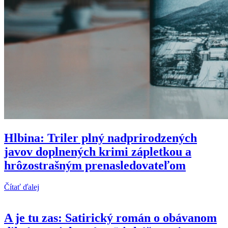
Hlbina: Triler plný nadprirodzených
javov doplnených krimi zápletkou a
hrôzostrašným prenasledovateľom
Čítať ďalej
A je tu zas: Satirický román o obávanom