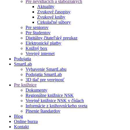
Pre nevidiacich a slabozrakých
Aktuality
Zvukové časopisy
Zvukové knihy
Cirkulačné súbory
Pre seniorov
Pre študentov
Digitálny čitateľský preukaz
Elektronické platby
Knižný box
Verejný internet
Podujatia
SmartLab
Vybavenie SmartLabu
Podujatia SmartLab
3D tlač pre verejnosť
Pre knižnice
Dokumenty
Regionálne knižnice NSK
Verejné knižnice NSK v číslach
Informácie z knihovníckeho sveta
Plnenie štandardov
Blog
Online burza
Kontakt