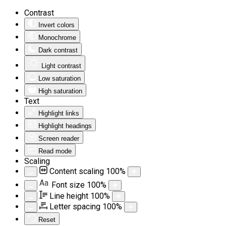
Contrast
Invert colors
Monochrome
Dark contrast
Light contrast
Low saturation
High saturation
Text
Highlight links
Highlight headings
Screen reader
Read mode
Scaling
Content scaling
100
%
Aa
Font size
100
%
Line height
100
%
Letter spacing
100
%
Reset