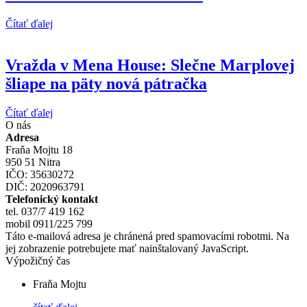
Čítať ďalej
Vražda v Mena House: Slečne Marplovej
šliape na päty nová pátračka
Čítať ďalej
O nás
Adresa
Fraňa Mojtu 18
950 51 Nitra
IČO: 35630272
DIČ: 2020963791
Telefonický kontakt
tel. 037/7 419 162
mobil 0911/225 799
Táto e-mailová adresa je chránená pred spamovacími robotmi. Na
jej zobrazenie potrebujete mať nainštalovaný JavaScript.
Výpožičný čas
Fraňa Mojtu