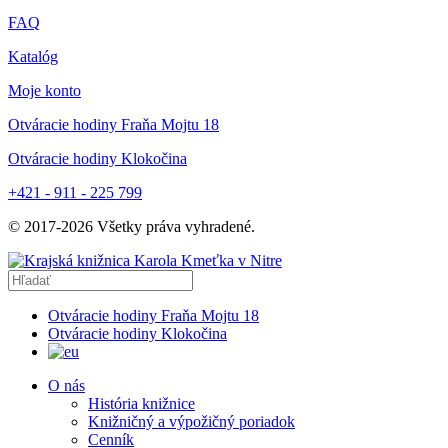
FAQ
Katalóg
Moje konto
Otváracie hodiny Fraňa Mojtu 18
Otváracie hodiny Klokočina
+421 - 911 - 225 799
© 2017-
2026
Všetky práva vyhradené.
Otváracie hodiny Fraňa Mojtu 18
Otváracie hodiny Klokočina
O nás
História knižnice
Knižničný a výpožičný poriadok
Cenník