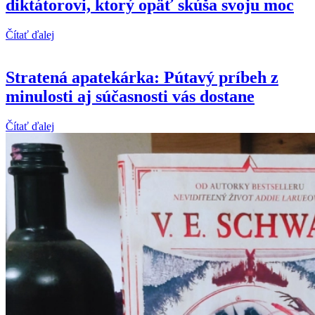
diktátorovi, ktorý opäť skúša svoju moc
Čítať ďalej
Stratená apatekárka: Pútavý príbeh z
minulosti aj súčasnosti vás dostane
Čítať ďalej