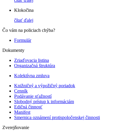
čítať ďalej
Klokočina
čítať ďalej
Čo vám na policiach chýba?
Formulár
Dokumenty
Zriaďovacia listina
Organizačná štruktúra
Kolektívna zmluva
Knižničný a výpožičný poriadok
Cenník
Podávanie sťažností
Slobodný prístup k informáciám
Edičná činnosť
Manifest
Smernica oznámení protispoločenskej činnosti
Zverejňovanie