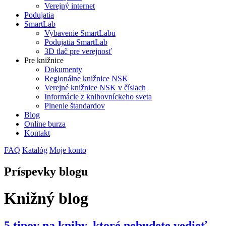
Verejný internet
Podujatia
SmartLab
Vybavenie SmartLabu
Podujatia SmartLab
3D tlač pre verejnosť
Pre knižnice
Dokumenty
Regionálne knižnice NSK
Verejné knižnice NSK v číslach
Informácie z knihovníckeho sveta
Plnenie štandardov
Blog
Online burza
Kontakt
FAQ
Katalóg
Moje konto
Príspevky blogu
Knižný blog
5 tipov na knihy, ktoré nebudete vedieť