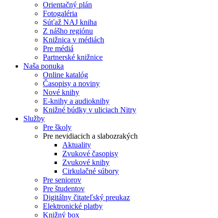
Orientačný plán
Fotogaléria
Súťaž NAJ kniha
Z nášho regiónu
Knižnica v médiách
Pre médiá
Partnerské knižnice
Naša ponuka
Online katalóg
Časopisy a noviny
Nové knihy
E-knihy a audioknihy
Knižné búdky v uliciach Nitry
Služby
Pre školy
Pre nevidiacich a slabozrakých
Aktuality
Zvukové časopisy
Zvukové knihy
Cirkulačné súbory
Pre seniorov
Pre študentov
Digitálny čitateľský preukaz
Elektronické platby
Knižný box