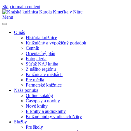
Skip to main content
Menu
O nás
História knižnice
Knižničný a výpožičný poriadok
Cenník
Orientačný plán
Fotogaléria
Súťaž NAJ kniha
Z nášho regiónu
Knižnica v médiách
Pre médiá
Partnerské knižnice
Naša ponuka
Online katalóg
Časopisy a noviny
Nové knihy
E-knihy a audioknihy
Knižné búdky v uliciach Nitry
Služby
Pre školy