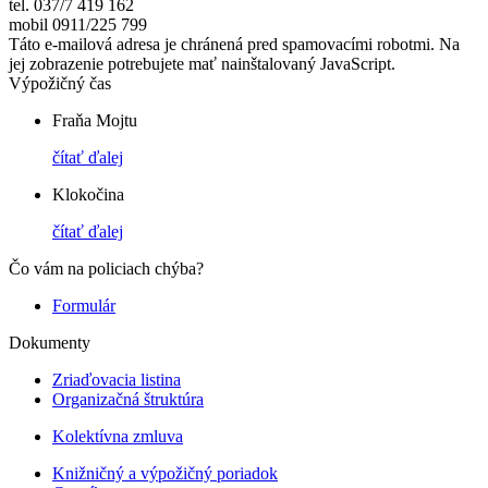
tel. 037/7 419 162
mobil 0911/225 799
Táto e-mailová adresa je chránená pred spamovacími robotmi. Na
jej zobrazenie potrebujete mať nainštalovaný JavaScript.
Výpožičný čas
Fraňa Mojtu
čítať ďalej
Klokočina
čítať ďalej
Čo vám na policiach chýba?
Formulár
Dokumenty
Zriaďovacia listina
Organizačná štruktúra
Kolektívna zmluva
Knižničný a výpožičný poriadok