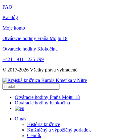
FAQ
Katalóg
Moje konto
Otváracie hodiny Fraňa Mojtu 18
Otváracie hodiny Klokočina
+421 - 911 - 225 799
© 2017-
2026
Všetky práva vyhradené.
Otváracie hodiny Fraňa Mojtu 18
Otváracie hodiny Klokočina
O nás
História knižnice
Knižničný a výpožičný poriadok
Cenník