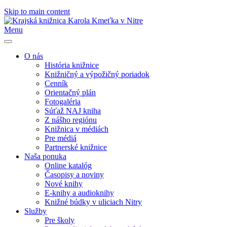
Skip to main content
Menu
O nás
História knižnice
Knižničný a výpožičný poriadok
Cenník
Orientačný plán
Fotogaléria
Súťaž NAJ kniha
Z nášho regiónu
Knižnica v médiách
Pre médiá
Partnerské knižnice
Naša ponuka
Online katalóg
Časopisy a noviny
Nové knihy
E-knihy a audioknihy
Knižné búdky v uliciach Nitry
Služby
Pre školy