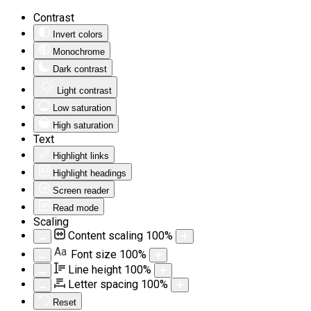
Contrast
Invert colors
Monochrome
Dark contrast
Light contrast
Low saturation
High saturation
Text
Highlight links
Highlight headings
Screen reader
Read mode
Scaling
Content scaling
100
%
Aa
Font size
100
%
Line height
100
%
Letter spacing
100
%
Reset