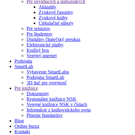
Pre nevidiacich a slabozrakých
Aktuality
Zvukové časopisy
Zvukové knihy
Cirkulačné súbory
Pre seniorov
Pre študentov
Digitálny čitateľský preukaz
Elektronické platby
Knižný box
Verejný internet
Podujatia
SmartLab
Vybavenie SmartLabu
Podujatia SmartLab
3D tlač pre verejnosť
Pre knižnice
Dokumenty
Regionálne knižnice NSK
Verejné knižnice NSK v číslach
Informácie z knihovníckeho sveta
Plnenie štandardov
Blog
Online burza
Kontakt