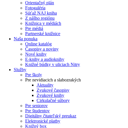
Orientačný plán
Fotogaléria
Súťaž NAJ kniha
Z nášho regiónu
Knižnica v médiách
Pre médiá
Partnerské knižnice
Naša ponuka
Online katalóg
Časopisy a noviny
Nové knihy
E-knihy a audioknihy
Knižné búdky v uliciach Nitry
Služby
Pre školy
Pre nevidiacich a slabozrakých
Aktuality
Zvukové časopisy
Zvukové knihy
Cirkulačné súbory
Pre seniorov
Pre študentov
Digitálny čitateľský preukaz
Elektronické platby
Knižný box