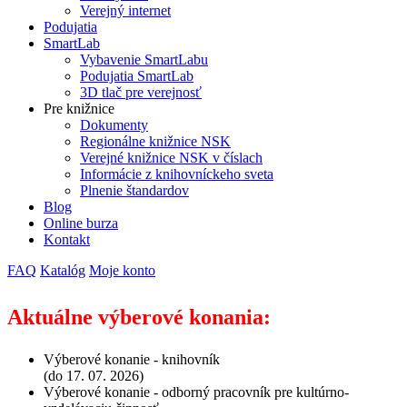
Verejný internet
Podujatia
SmartLab
Vybavenie SmartLabu
Podujatia SmartLab
3D tlač pre verejnosť
Pre knižnice
Dokumenty
Regionálne knižnice NSK
Verejné knižnice NSK v číslach
Informácie z knihovníckeho sveta
Plnenie štandardov
Blog
Online burza
Kontakt
FAQ
Katalóg
Moje konto
Aktuálne výberové konania:
Výberové konanie - knihovník
(do 17. 07. 2026)
Výberové konanie - odborný pracovník pre kultúrno-