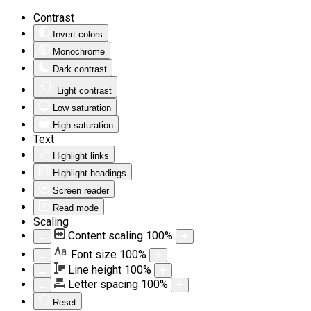
Contrast
Invert colors
Monochrome
Dark contrast
Light contrast
Low saturation
High saturation
Text
Highlight links
Highlight headings
Screen reader
Read mode
Scaling
Content scaling
100
%
Aa
Font size
100
%
Line height
100
%
Letter spacing
100
%
Reset