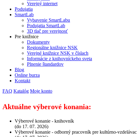
Verejný internet
Podujatia
SmartLab
Vybavenie SmartLabu
Podujatia SmartLab
3D tlač pre verejnosť
Pre knižnice
Dokumenty
Regionálne knižnice NSK
Verejné knižnice NSK v číslach
Informácie z knihovníckeho sveta
Plnenie štandardov
Blog
Online burza
Kontakt
FAQ
Katalóg
Moje konto
Aktuálne výberové konania:
Výberové konanie - knihovník
(do 17. 07. 2026)
Výberové konanie - odborný pracovník pre kultúrno-vzdelávac