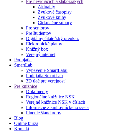
Pre nevidiacich a slabozrakých
Aktuality
Zvukové časopisy
Zvukové knihy
Cirkulačné súbory
Pre seniorov
Pre študentov
Digitálny čitateľský preukaz
Elektronické platby
Knižný box
Verejný internet
Podujatia
SmartLab
Vybavenie SmartLabu
Podujatia SmartLab
3D tlač pre verejnosť
Pre knižnice
Dokumenty
Regionálne knižnice NSK
Verejné knižnice NSK v číslach
Informácie z knihovníckeho sveta
Plnenie štandardov
Blog
Online burza
Kontakt