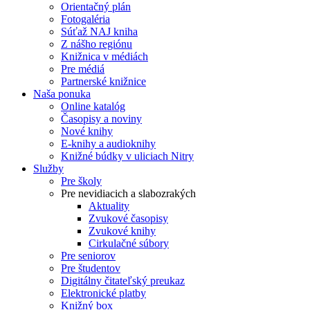
Orientačný plán
Fotogaléria
Súťaž NAJ kniha
Z nášho regiónu
Knižnica v médiách
Pre médiá
Partnerské knižnice
Naša ponuka
Online katalóg
Časopisy a noviny
Nové knihy
E-knihy a audioknihy
Knižné búdky v uliciach Nitry
Služby
Pre školy
Pre nevidiacich a slabozrakých
Aktuality
Zvukové časopisy
Zvukové knihy
Cirkulačné súbory
Pre seniorov
Pre študentov
Digitálny čitateľský preukaz
Elektronické platby
Knižný box