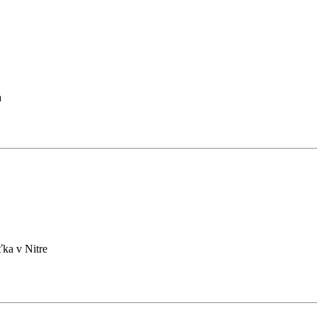
a
ťka v Nitre