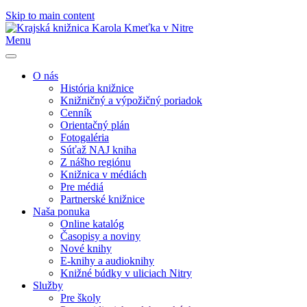
Skip to main content
Menu
O nás
História knižnice
Knižničný a výpožičný poriadok
Cenník
Orientačný plán
Fotogaléria
Súťaž NAJ kniha
Z nášho regiónu
Knižnica v médiách
Pre médiá
Partnerské knižnice
Naša ponuka
Online katalóg
Časopisy a noviny
Nové knihy
E-knihy a audioknihy
Knižné búdky v uliciach Nitry
Služby
Pre školy