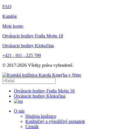
FAQ
Katalóg
Moje konto
Otváracie hodiny Fraňa Mojtu 18
Otváracie hodiny Klokočina
+421 - 911 - 225 799
© 2017-
2026
Všetky práva vyhradené.
Otváracie hodiny Fraňa Mojtu 18
Otváracie hodiny Klokočina
O nás
História knižnice
Knižničný a výpožičný poriadok
Cenník