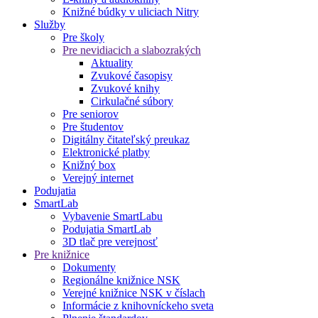
Knižné búdky v uliciach Nitry
Služby
Pre školy
Pre nevidiacich a slabozrakých
Aktuality
Zvukové časopisy
Zvukové knihy
Cirkulačné súbory
Pre seniorov
Pre študentov
Digitálny čitateľský preukaz
Elektronické platby
Knižný box
Verejný internet
Podujatia
SmartLab
Vybavenie SmartLabu
Podujatia SmartLab
3D tlač pre verejnosť
Pre knižnice
Dokumenty
Regionálne knižnice NSK
Verejné knižnice NSK v číslach
Informácie z knihovníckeho sveta