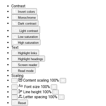
Contrast
Invert colors
Monochrome
Dark contrast
Light contrast
Low saturation
High saturation
Text
Highlight links
Highlight headings
Screen reader
Read mode
Scaling
Content scaling
100
%
Aa
Font size
100
%
Line height
100
%
Letter spacing
100
%
Reset