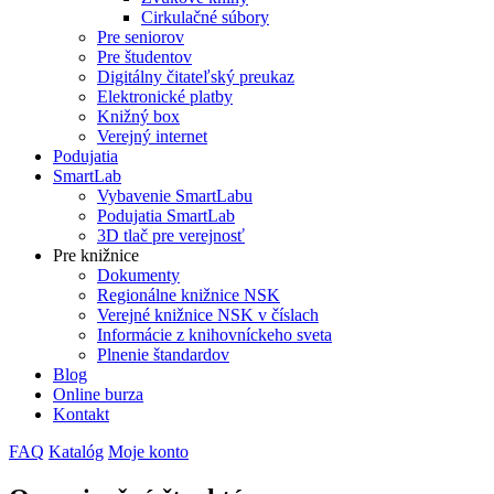
Cirkulačné súbory
Pre seniorov
Pre študentov
Digitálny čitateľský preukaz
Elektronické platby
Knižný box
Verejný internet
Podujatia
SmartLab
Vybavenie SmartLabu
Podujatia SmartLab
3D tlač pre verejnosť
Pre knižnice
Dokumenty
Regionálne knižnice NSK
Verejné knižnice NSK v číslach
Informácie z knihovníckeho sveta
Plnenie štandardov
Blog
Online burza
Kontakt
FAQ
Katalóg
Moje konto