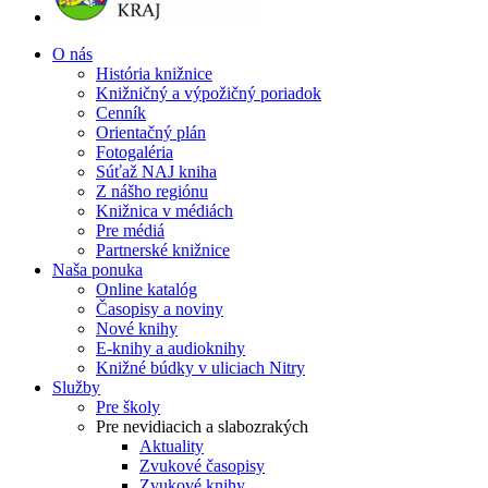
O nás
História knižnice
Knižničný a výpožičný poriadok
Cenník
Orientačný plán
Fotogaléria
Súťaž NAJ kniha
Z nášho regiónu
Knižnica v médiách
Pre médiá
Partnerské knižnice
Naša ponuka
Online katalóg
Časopisy a noviny
Nové knihy
E-knihy a audioknihy
Knižné búdky v uliciach Nitry
Služby
Pre školy
Pre nevidiacich a slabozrakých
Aktuality
Zvukové časopisy
Zvukové knihy