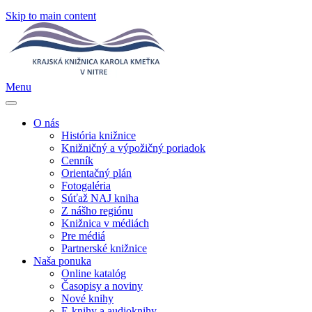
Skip to main content
Menu
O nás
História knižnice
Knižničný a výpožičný poriadok
Cenník
Orientačný plán
Fotogaléria
Súťaž NAJ kniha
Z nášho regiónu
Knižnica v médiách
Pre médiá
Partnerské knižnice
Naša ponuka
Online katalóg
Časopisy a noviny
Nové knihy
E-knihy a audioknihy