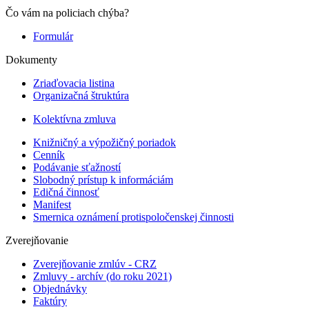
Čo vám na policiach chýba?
Formulár
Dokumenty
Zriaďovacia listina
Organizačná štruktúra
Kolektívna zmluva
Knižničný a výpožičný poriadok
Cenník
Podávanie sťažností
Slobodný prístup k informáciám
Edičná činnosť
Manifest
Smernica oznámení protispoločenskej činnosti
Zverejňovanie
Zverejňovanie zmlúv - CRZ
Zmluvy - archív (do roku 2021)
Objednávky
Faktúry