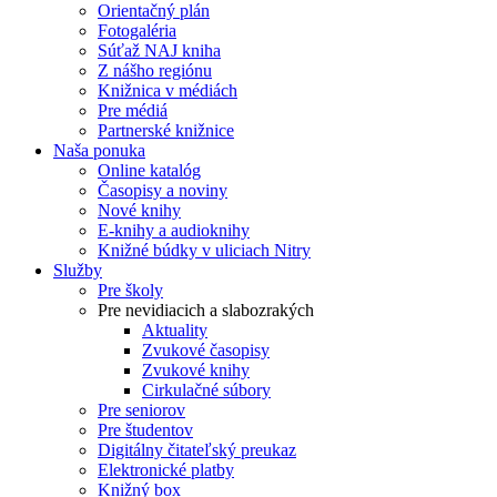
Orientačný plán
Fotogaléria
Súťaž NAJ kniha
Z nášho regiónu
Knižnica v médiách
Pre médiá
Partnerské knižnice
Naša ponuka
Online katalóg
Časopisy a noviny
Nové knihy
E-knihy a audioknihy
Knižné búdky v uliciach Nitry
Služby
Pre školy
Pre nevidiacich a slabozrakých
Aktuality
Zvukové časopisy
Zvukové knihy
Cirkulačné súbory
Pre seniorov
Pre študentov
Digitálny čitateľský preukaz
Elektronické platby
Knižný box