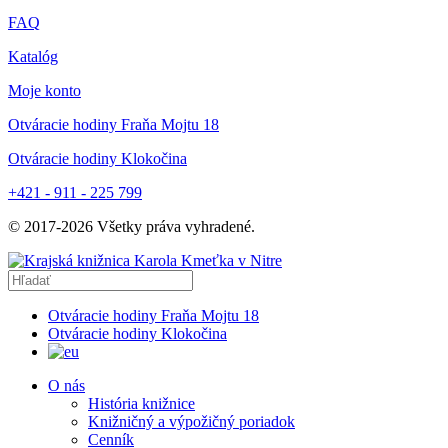
FAQ
Katalóg
Moje konto
Otváracie hodiny Fraňa Mojtu 18
Otváracie hodiny Klokočina
+421 - 911 - 225 799
© 2017-
2026
Všetky práva vyhradené.
Otváracie hodiny Fraňa Mojtu 18
Otváracie hodiny Klokočina
O nás
História knižnice
Knižničný a výpožičný poriadok
Cenník