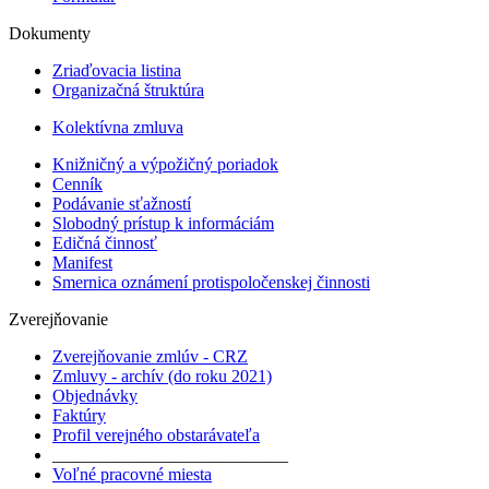
Dokumenty
Zriaďovacia listina
Organizačná štruktúra
Kolektívna zmluva
Knižničný a výpožičný poriadok
Cenník
Podávanie sťažností
Slobodný prístup k informáciám
Edičná činnosť
Manifest
Smernica oznámení protispoločenskej činnosti
Zverejňovanie
Zverejňovanie zmlúv - CRZ
Zmluvy - archív (do roku 2021)
Objednávky
Faktúry
Profil verejného obstarávateľa
___________________________
Voľné pracovné miesta