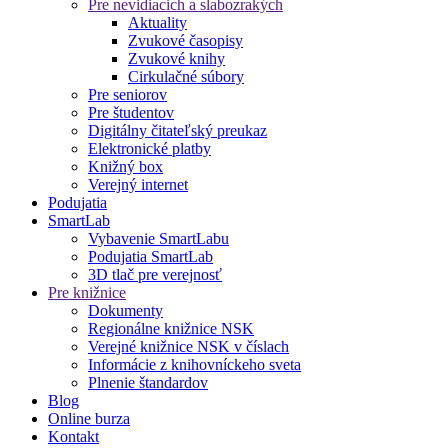
Pre nevidiacich a slabozrakých
Aktuality
Zvukové časopisy
Zvukové knihy
Cirkulačné súbory
Pre seniorov
Pre študentov
Digitálny čitateľský preukaz
Elektronické platby
Knižný box
Verejný internet
Podujatia
SmartLab
Vybavenie SmartLabu
Podujatia SmartLab
3D tlač pre verejnosť
Pre knižnice
Dokumenty
Regionálne knižnice NSK
Verejné knižnice NSK v číslach
Informácie z knihovníckeho sveta
Plnenie štandardov
Blog
Online burza
Kontakt