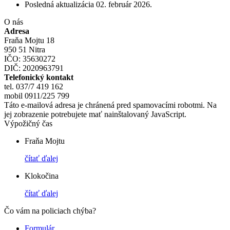
Posledná aktualizácia
02. február 2026
.
O nás
Adresa
Fraňa Mojtu 18
950 51 Nitra
IČO: 35630272
DIČ: 2020963791
Telefonický kontakt
tel. 037/7 419 162
mobil 0911/225 799
Táto e-mailová adresa je chránená pred spamovacími robotmi. Na
jej zobrazenie potrebujete mať nainštalovaný JavaScript.
Výpožičný čas
Fraňa Mojtu
čítať ďalej
Klokočina
čítať ďalej
Čo vám na policiach chýba?
Formulár