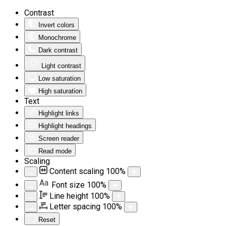
Contrast
Invert colors
Monochrome
Dark contrast
Light contrast
Low saturation
High saturation
Text
Highlight links
Highlight headings
Screen reader
Read mode
Scaling
Content scaling
100
%
Aa
Font size
100
%
Line height
100
%
Letter spacing
100
%
Reset