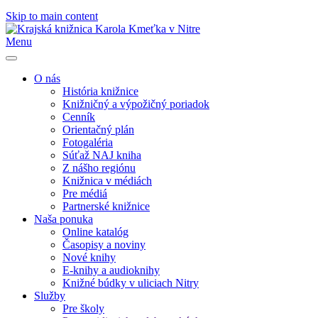
Skip to main content
Menu
O nás
História knižnice
Knižničný a výpožičný poriadok
Cenník
Orientačný plán
Fotogaléria
Súťaž NAJ kniha
Z nášho regiónu
Knižnica v médiách
Pre médiá
Partnerské knižnice
Naša ponuka
Online katalóg
Časopisy a noviny
Nové knihy
E-knihy a audioknihy
Knižné búdky v uliciach Nitry
Služby
Pre školy