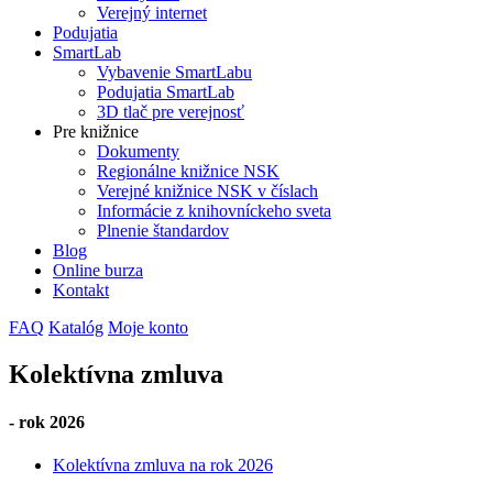
Verejný internet
Podujatia
SmartLab
Vybavenie SmartLabu
Podujatia SmartLab
3D tlač pre verejnosť
Pre knižnice
Dokumenty
Regionálne knižnice NSK
Verejné knižnice NSK v číslach
Informácie z knihovníckeho sveta
Plnenie štandardov
Blog
Online burza
Kontakt
FAQ
Katalóg
Moje konto
Kolektívna zmluva
- rok 2026
Kolektívna zmluva na rok 2026