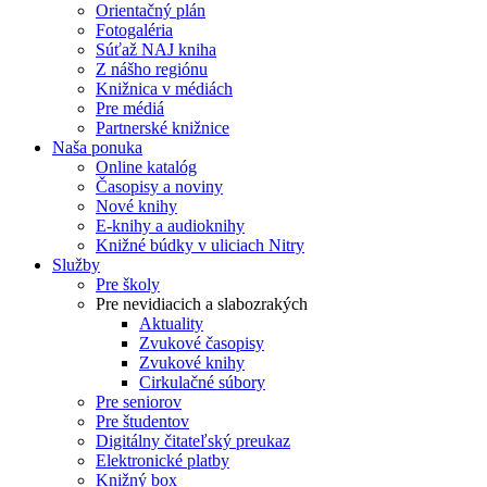
Orientačný plán
Fotogaléria
Súťaž NAJ kniha
Z nášho regiónu
Knižnica v médiách
Pre médiá
Partnerské knižnice
Naša ponuka
Online katalóg
Časopisy a noviny
Nové knihy
E-knihy a audioknihy
Knižné búdky v uliciach Nitry
Služby
Pre školy
Pre nevidiacich a slabozrakých
Aktuality
Zvukové časopisy
Zvukové knihy
Cirkulačné súbory
Pre seniorov
Pre študentov
Digitálny čitateľský preukaz
Elektronické platby
Knižný box