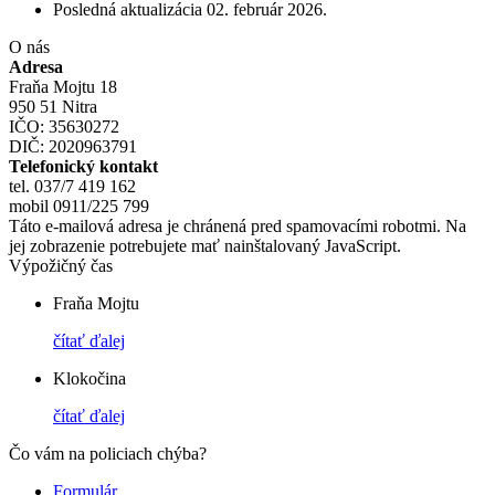
Posledná aktualizácia
02. február 2026
.
O nás
Adresa
Fraňa Mojtu 18
950 51 Nitra
IČO: 35630272
DIČ: 2020963791
Telefonický kontakt
tel. 037/7 419 162
mobil 0911/225 799
Táto e-mailová adresa je chránená pred spamovacími robotmi. Na
jej zobrazenie potrebujete mať nainštalovaný JavaScript.
Výpožičný čas
Fraňa Mojtu
čítať ďalej
Klokočina
čítať ďalej
Čo vám na policiach chýba?
Formulár