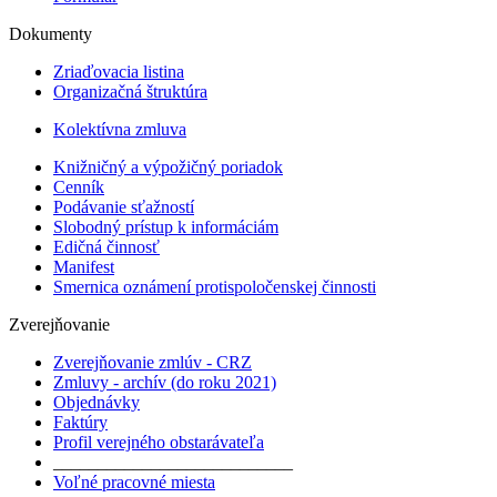
Dokumenty
Zriaďovacia listina
Organizačná štruktúra
Kolektívna zmluva
Knižničný a výpožičný poriadok
Cenník
Podávanie sťažností
Slobodný prístup k informáciám
Edičná činnosť
Manifest
Smernica oznámení protispoločenskej činnosti
Zverejňovanie
Zverejňovanie zmlúv - CRZ
Zmluvy - archív (do roku 2021)
Objednávky
Faktúry
Profil verejného obstarávateľa
___________________________
Voľné pracovné miesta