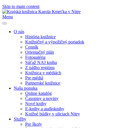
Skip to main content
Menu
O nás
História knižnice
Knižničný a výpožičný poriadok
Cenník
Orientačný plán
Fotogaléria
Súťaž NAJ kniha
Z nášho regiónu
Knižnica v médiách
Pre médiá
Partnerské knižnice
Naša ponuka
Online katalóg
Časopisy a noviny
Nové knihy
E-knihy a audioknihy
Knižné búdky v uliciach Nitry
Služby
Pre školy