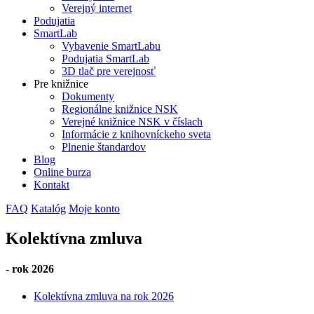
Verejný internet
Podujatia
SmartLab
Vybavenie SmartLabu
Podujatia SmartLab
3D tlač pre verejnosť
Pre knižnice
Dokumenty
Regionálne knižnice NSK
Verejné knižnice NSK v číslach
Informácie z knihovníckeho sveta
Plnenie štandardov
Blog
Online burza
Kontakt
FAQ
Katalóg
Moje konto
Kolektívna zmluva
- rok 2026
Kolektívna zmluva na rok 2026