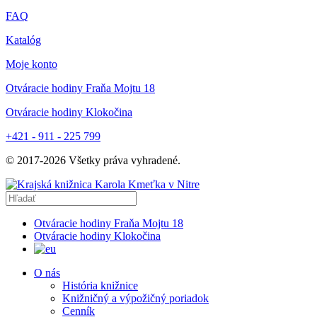
FAQ
Katalóg
Moje konto
Otváracie hodiny Fraňa Mojtu 18
Otváracie hodiny Klokočina
+421 - 911 - 225 799
© 2017-
2026
Všetky práva vyhradené.
Otváracie hodiny Fraňa Mojtu 18
Otváracie hodiny Klokočina
O nás
História knižnice
Knižničný a výpožičný poriadok
Cenník