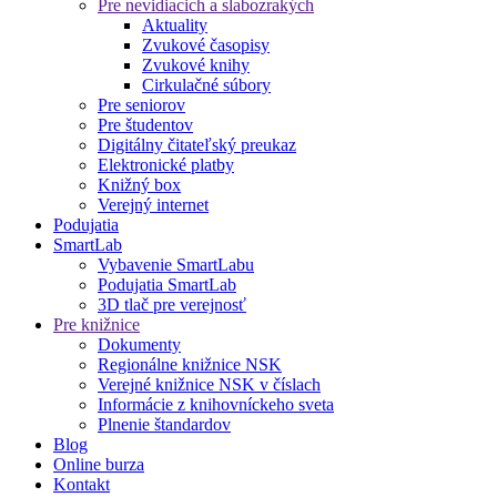
Pre nevidiacich a slabozrakých
Aktuality
Zvukové časopisy
Zvukové knihy
Cirkulačné súbory
Pre seniorov
Pre študentov
Digitálny čitateľský preukaz
Elektronické platby
Knižný box
Verejný internet
Podujatia
SmartLab
Vybavenie SmartLabu
Podujatia SmartLab
3D tlač pre verejnosť
Pre knižnice
Dokumenty
Regionálne knižnice NSK
Verejné knižnice NSK v číslach
Informácie z knihovníckeho sveta
Plnenie štandardov
Blog
Online burza
Kontakt