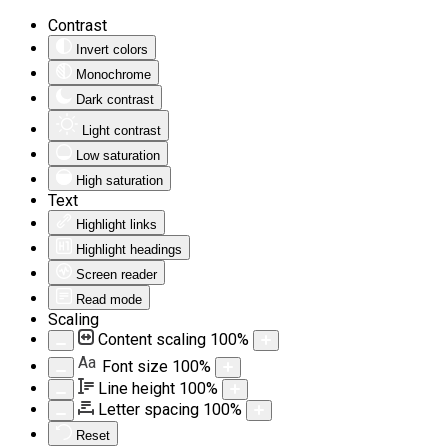
Contrast
Invert colors
Monochrome
Dark contrast
Light contrast
Low saturation
High saturation
Text
Highlight links
Highlight headings
Screen reader
Read mode
Scaling
Content scaling
100
%
Aa
Font size
100
%
Line height
100
%
Letter spacing
100
%
Reset