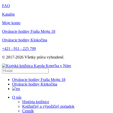
FAQ
Katalóg
Moje konto
Otváracie hodiny Fraňa Mojtu 18
Otváracie hodiny Klokočina
+421 - 911 - 225 799
© 2017-
2026
Všetky práva vyhradené.
Otváracie hodiny Fraňa Mojtu 18
Otváracie hodiny Klokočina
O nás
História knižnice
Knižničný a výpožičný poriadok
Cenník