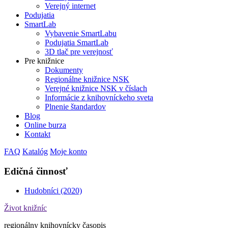
Verejný internet
Podujatia
SmartLab
Vybavenie SmartLabu
Podujatia SmartLab
3D tlač pre verejnosť
Pre knižnice
Dokumenty
Regionálne knižnice NSK
Verejné knižnice NSK v číslach
Informácie z knihovníckeho sveta
Plnenie štandardov
Blog
Online burza
Kontakt
FAQ
Katalóg
Moje konto
Edičná činnosť
Hudobníci (2020)
Život knižníc
regionálny knihovnícky časopis