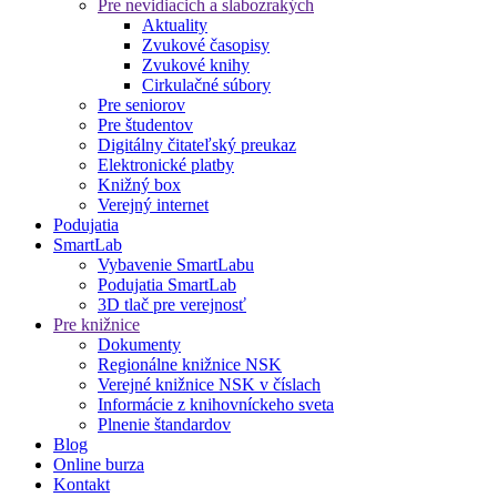
Pre nevidiacich a slabozrakých
Aktuality
Zvukové časopisy
Zvukové knihy
Cirkulačné súbory
Pre seniorov
Pre študentov
Digitálny čitateľský preukaz
Elektronické platby
Knižný box
Verejný internet
Podujatia
SmartLab
Vybavenie SmartLabu
Podujatia SmartLab
3D tlač pre verejnosť
Pre knižnice
Dokumenty
Regionálne knižnice NSK
Verejné knižnice NSK v číslach
Informácie z knihovníckeho sveta
Plnenie štandardov
Blog
Online burza
Kontakt