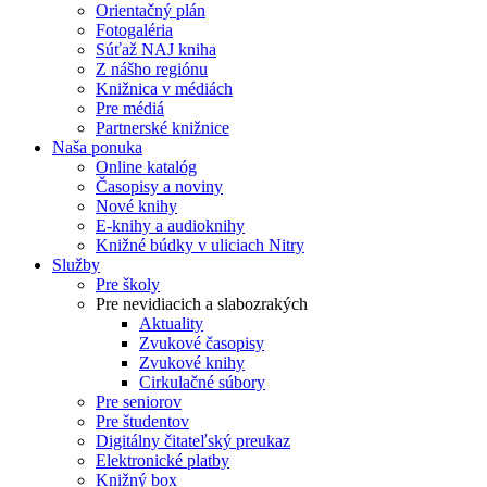
Orientačný plán
Fotogaléria
Súťaž NAJ kniha
Z nášho regiónu
Knižnica v médiách
Pre médiá
Partnerské knižnice
Naša ponuka
Online katalóg
Časopisy a noviny
Nové knihy
E-knihy a audioknihy
Knižné búdky v uliciach Nitry
Služby
Pre školy
Pre nevidiacich a slabozrakých
Aktuality
Zvukové časopisy
Zvukové knihy
Cirkulačné súbory
Pre seniorov
Pre študentov
Digitálny čitateľský preukaz
Elektronické platby
Knižný box