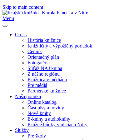
Skip to main content
Menu
O nás
História knižnice
Knižničný a výpožičný poriadok
Cenník
Orientačný plán
Fotogaléria
Súťaž NAJ kniha
Z nášho regiónu
Knižnica v médiách
Pre médiá
Partnerské knižnice
Naša ponuka
Online katalóg
Časopisy a noviny
Nové knihy
E-knihy a audioknihy
Knižné búdky v uliciach Nitry
Služby
Pre školy