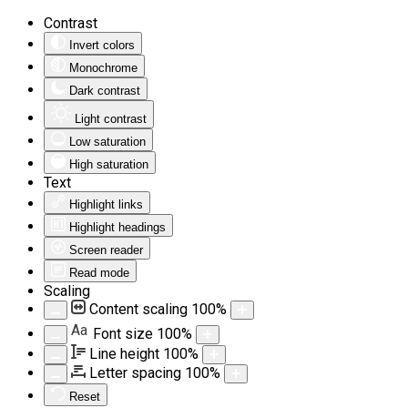
Contrast
Invert colors
Monochrome
Dark contrast
Light contrast
Low saturation
High saturation
Text
Highlight links
Highlight headings
Screen reader
Read mode
Scaling
Content scaling
100
%
Aa
Font size
100
%
Line height
100
%
Letter spacing
100
%
Reset