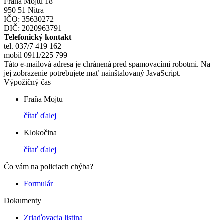
Fraňa Mojtu 18
950 51 Nitra
IČO: 35630272
DIČ: 2020963791
Telefonický kontakt
tel. 037/7 419 162
mobil 0911/225 799
Táto e-mailová adresa je chránená pred spamovacími robotmi. Na
jej zobrazenie potrebujete mať nainštalovaný JavaScript.
Výpožičný čas
Fraňa Mojtu
čítať ďalej
Klokočina
čítať ďalej
Čo vám na policiach chýba?
Formulár
Dokumenty
Zriaďovacia listina