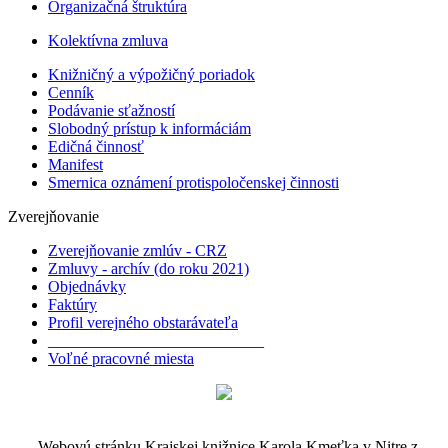
Organizačná štruktúra
Kolektívna zmluva
Knižničný a výpožičný poriadok
Cenník
Podávanie sťažností
Slobodný prístup k informáciám
Edičná činnosť
Manifest
Smernica oznámení protispoločenskej činnosti
Zverejňovanie
Zverejňovanie zmlúv - CRZ
Zmluvy - archív (do roku 2021)
Objednávky
Faktúry
Profil verejného obstarávateľa
___________________________
Voľné pracovné miesta
Webovú stránku Krajskej knižnice Karola Kmeťka v Nitre z