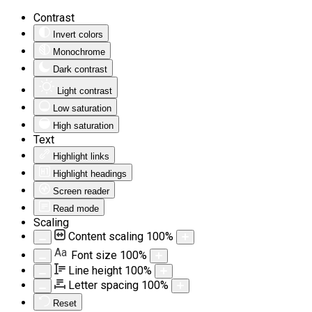
Contrast
Invert colors
Monochrome
Dark contrast
Light contrast
Low saturation
High saturation
Text
Highlight links
Highlight headings
Screen reader
Read mode
Scaling
Content scaling
100
%
Aa
Font size
100
%
Line height
100
%
Letter spacing
100
%
Reset