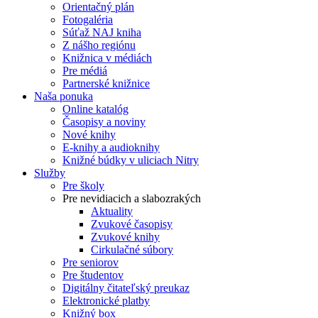
Orientačný plán
Fotogaléria
Súťaž NAJ kniha
Z nášho regiónu
Knižnica v médiách
Pre médiá
Partnerské knižnice
Naša ponuka
Online katalóg
Časopisy a noviny
Nové knihy
E-knihy a audioknihy
Knižné búdky v uliciach Nitry
Služby
Pre školy
Pre nevidiacich a slabozrakých
Aktuality
Zvukové časopisy
Zvukové knihy
Cirkulačné súbory
Pre seniorov
Pre študentov
Digitálny čitateľský preukaz
Elektronické platby
Knižný box