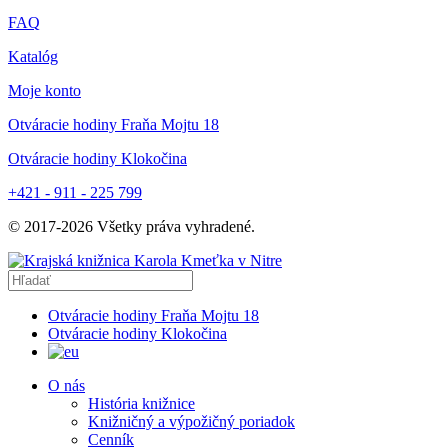
FAQ
Katalóg
Moje konto
Otváracie hodiny Fraňa Mojtu 18
Otváracie hodiny Klokočina
+421 - 911 - 225 799
© 2017-
2026
Všetky práva vyhradené.
Otváracie hodiny Fraňa Mojtu 18
Otváracie hodiny Klokočina
O nás
História knižnice
Knižničný a výpožičný poriadok
Cenník