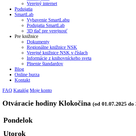
Verejný internet
Podujatia
SmartLab
Vybavenie SmartLabu
Podujatia SmartLab
3D tlač pre verejnosť
Pre knižnice
Dokumenty
Regionálne knižnice NSK
Verejné knižnice NSK v číslach
Informácie z knihovníckeho sveta
Plnenie štandardov
Blog
Online burza
Kontakt
FAQ
Katalóg
Moje konto
Otváracie hodiny Klokočina
(od 01.07.2025 do 
Pondelok
Utorok