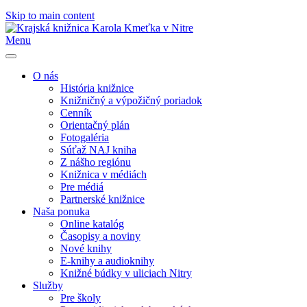
Skip to main content
Menu
O nás
História knižnice
Knižničný a výpožičný poriadok
Cenník
Orientačný plán
Fotogaléria
Súťaž NAJ kniha
Z nášho regiónu
Knižnica v médiách
Pre médiá
Partnerské knižnice
Naša ponuka
Online katalóg
Časopisy a noviny
Nové knihy
E-knihy a audioknihy
Knižné búdky v uliciach Nitry
Služby
Pre školy