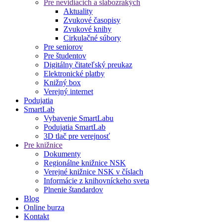
Pre nevidiacich a slabozrakých
Aktuality
Zvukové časopisy
Zvukové knihy
Cirkulačné súbory
Pre seniorov
Pre študentov
Digitálny čitateľský preukaz
Elektronické platby
Knižný box
Verejný internet
Podujatia
SmartLab
Vybavenie SmartLabu
Podujatia SmartLab
3D tlač pre verejnosť
Pre knižnice
Dokumenty
Regionálne knižnice NSK
Verejné knižnice NSK v číslach
Informácie z knihovníckeho sveta
Plnenie štandardov
Blog
Online burza
Kontakt