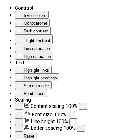
Contrast
Invert colors
Monochrome
Dark contrast
Light contrast
Low saturation
High saturation
Text
Highlight links
Highlight headings
Screen reader
Read mode
Scaling
Content scaling
100
%
Aa
Font size
100
%
Line height
100
%
Letter spacing
100
%
Reset