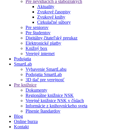
Pre nevidiacich a slabozrakých
Aktuality
Zvukové časopisy
Zvukové knihy
Cirkulačné súbory
Pre seniorov
Pre študentov
Digitálny čitateľský preukaz
Elektronické platby
Knižný box
Verejný internet
Podujatia
SmartLab
Vybavenie SmartLabu
Podujatia SmartLab
3D tlač pre verejnosť
Pre knižnice
Dokumenty
Regionálne knižnice NSK
Verejné knižnice NSK v číslach
Informácie z knihovníckeho sveta
Plnenie štandardov
Blog
Online burza
Kontakt