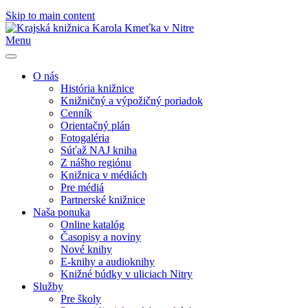
Skip to main content
Menu
O nás
História knižnice
Knižničný a výpožičný poriadok
Cenník
Orientačný plán
Fotogaléria
Súťaž NAJ kniha
Z nášho regiónu
Knižnica v médiách
Pre médiá
Partnerské knižnice
Naša ponuka
Online katalóg
Časopisy a noviny
Nové knihy
E-knihy a audioknihy
Knižné búdky v uliciach Nitry
Služby
Pre školy