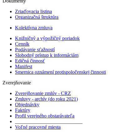
Dokumenty
Zriaďovacia listina
Organizačná štruktúra
Kolektívna zmluva
Knižničný a výpožičný poriadok
Cenník
Podávanie sťažností
Slobodný prístup k informáciám
Edičná činnosť
Manifest
Smernica oznámení protispoločenskej činnosti
Zverejňovanie
Zverejňovanie zmlúv - CRZ
Zmluvy - archív (do roku 2021)
Objednávky
Faktúry
Profil verejného obstarávateľa
___________________________
Voľné pracovné miesta