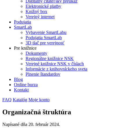
Digitálny čitateľský preukaz
Elektronické platby
Knižný box
Verejný internet
Podujatia
SmartLab
Vybavenie SmartLabu
Podujatia SmartLab
3D tlač pre verejnosť
Pre knižnice
Dokumenty
Regionálne knižnice NSK
Verejné knižnice NSK v číslach
Informácie z knihovníckeho sveta
Plnenie štandardov
Blog
Online burza
Kontakt
FAQ
Katalóg
Moje konto
Organizačná štruktúra
Napísané dňa
20. február 2024
.