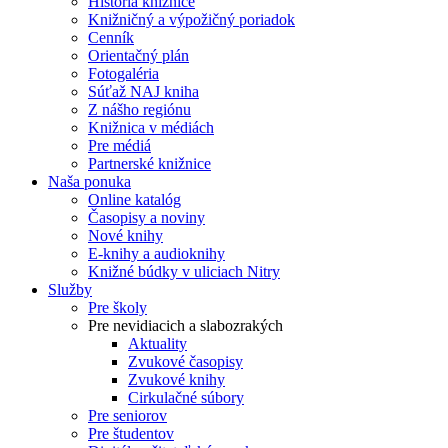
História knižnice
Knižničný a výpožičný poriadok
Cenník
Orientačný plán
Fotogaléria
Súťaž NAJ kniha
Z nášho regiónu
Knižnica v médiách
Pre médiá
Partnerské knižnice
Naša ponuka
Online katalóg
Časopisy a noviny
Nové knihy
E-knihy a audioknihy
Knižné búdky v uliciach Nitry
Služby
Pre školy
Pre nevidiacich a slabozrakých
Aktuality
Zvukové časopisy
Zvukové knihy
Cirkulačné súbory
Pre seniorov
Pre študentov