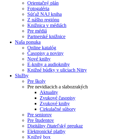
Orientačný plán
Fotogaléria
Súťaž NAJ kniha
Z nášho regiónu
Knižnica v médiách
Pre médiá
Partnerské knižnice
Naša ponuka
Online katalóg
Časopisy a noviny
Nové knihy
E-knihy a audioknihy
Knižné búdky v uliciach Nitry
Služby
Pre školy
Pre nevidiacich a slabozrakých
Aktuality
Zvukové časopisy
Zvukové knihy
Cirkulačné súbory
Pre seniorov
Pre študentov
Digitálny čitateľský preukaz
Elektronické platby
Knižný box