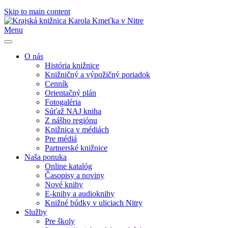
Skip to main content
Menu
O nás
História knižnice
Knižničný a výpožičný poriadok
Cenník
Orientačný plán
Fotogaléria
Súťaž NAJ kniha
Z nášho regiónu
Knižnica v médiách
Pre médiá
Partnerské knižnice
Naša ponuka
Online katalóg
Časopisy a noviny
Nové knihy
E-knihy a audioknihy
Knižné búdky v uliciach Nitry
Služby
Pre školy