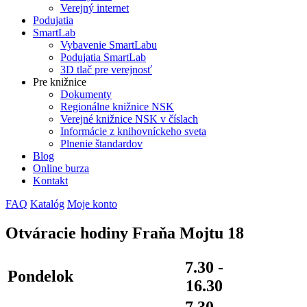
Verejný internet
Podujatia
SmartLab
Vybavenie SmartLabu
Podujatia SmartLab
3D tlač pre verejnosť
Pre knižnice
Dokumenty
Regionálne knižnice NSK
Verejné knižnice NSK v číslach
Informácie z knihovníckeho sveta
Plnenie štandardov
Blog
Online burza
Kontakt
FAQ
Katalóg
Moje konto
Otváracie hodiny Fraňa Mojtu 18
7.30 -
Pondelok
16.30
7.30 -