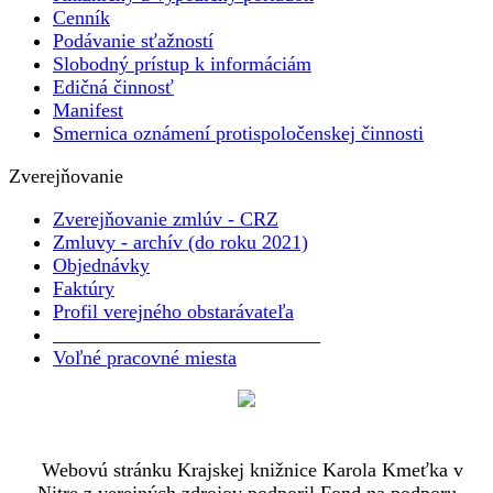
Cenník
Podávanie sťažností
Slobodný prístup k informáciám
Edičná činnosť
Manifest
Smernica oznámení protispoločenskej činnosti
Zverejňovanie
Zverejňovanie zmlúv - CRZ
Zmluvy - archív (do roku 2021)
Objednávky
Faktúry
Profil verejného obstarávateľa
___________________________
Voľné pracovné miesta
Webovú stránku Krajskej knižnice Karola Kmeťka v
Nitre z verejných zdrojov podporil Fond na podporu