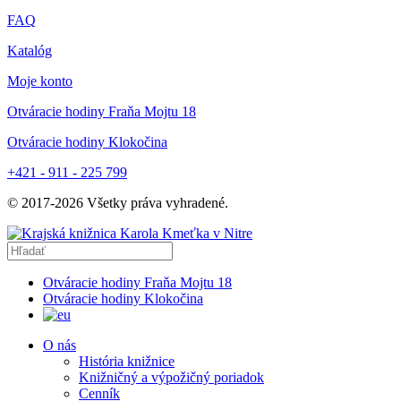
FAQ
Katalóg
Moje konto
Otváracie hodiny Fraňa Mojtu 18
Otváracie hodiny Klokočina
+421 - 911 - 225 799
© 2017-
2026
Všetky práva vyhradené.
Otváracie hodiny Fraňa Mojtu 18
Otváracie hodiny Klokočina
O nás
História knižnice
Knižničný a výpožičný poriadok
Cenník