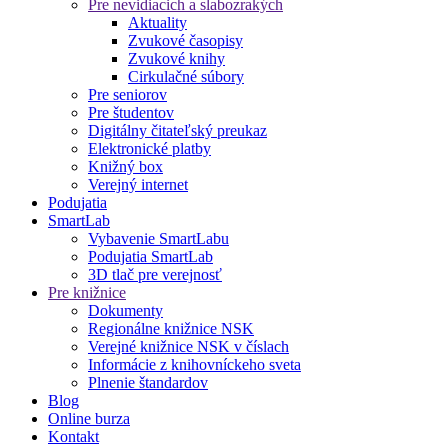
Pre nevidiacich a slabozrakých
Aktuality
Zvukové časopisy
Zvukové knihy
Cirkulačné súbory
Pre seniorov
Pre študentov
Digitálny čitateľský preukaz
Elektronické platby
Knižný box
Verejný internet
Podujatia
SmartLab
Vybavenie SmartLabu
Podujatia SmartLab
3D tlač pre verejnosť
Pre knižnice
Dokumenty
Regionálne knižnice NSK
Verejné knižnice NSK v číslach
Informácie z knihovníckeho sveta
Plnenie štandardov
Blog
Online burza
Kontakt