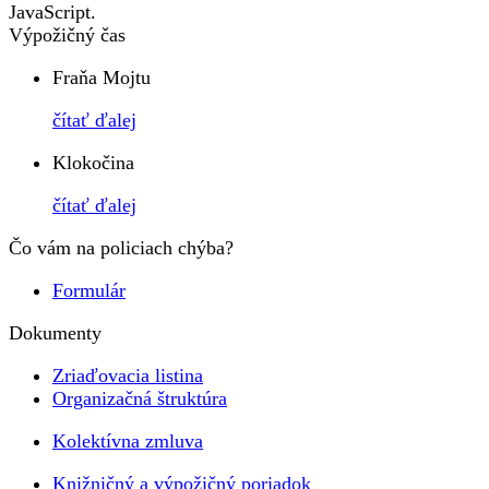
JavaScript.
Výpožičný čas
Fraňa Mojtu
čítať ďalej
Klokočina
čítať ďalej
Čo vám na policiach chýba?
Formulár
Dokumenty
Zriaďovacia listina
Organizačná štruktúra
Kolektívna zmluva
Knižničný a výpožičný poriadok