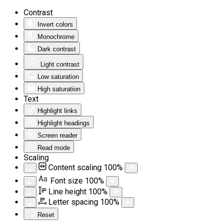
Contrast
Invert colors
Monochrome
Dark contrast
Light contrast
Low saturation
High saturation
Text
Highlight links
Highlight headings
Screen reader
Read mode
Scaling
Content scaling
100
%
Aa
Font size
100
%
Line height
100
%
Letter spacing
100
%
Reset