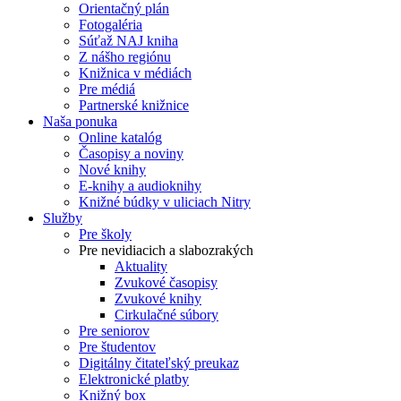
Orientačný plán
Fotogaléria
Súťaž NAJ kniha
Z nášho regiónu
Knižnica v médiách
Pre médiá
Partnerské knižnice
Naša ponuka
Online katalóg
Časopisy a noviny
Nové knihy
E-knihy a audioknihy
Knižné búdky v uliciach Nitry
Služby
Pre školy
Pre nevidiacich a slabozrakých
Aktuality
Zvukové časopisy
Zvukové knihy
Cirkulačné súbory
Pre seniorov
Pre študentov
Digitálny čitateľský preukaz
Elektronické platby
Knižný box