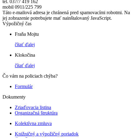
tel. 037/7 419 162
mobil 0911/225 799
Táto e-mailová adresa je chránená pred spamovacími robotmi. Na
jej zobrazenie potrebujete mať nainštalovaný JavaScript.
Výpožičný čas
Fraňa Mojtu
čítať ďalej
Klokočina
čítať ďalej
Čo vám na policiach chýba?
Formulár
Dokumenty
Zriaďovacia listina
Organizačná štruktúra
Kolektívna zmluva
Knižničný a výpožičný poriadok