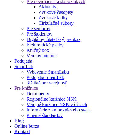
Pre nevidiacich a slabozrakých
Aktuality
Zvukové časopisy
Zvukové knihy
Cirkulačné súbory
Pre seniorov
Pre študentov
Digitálny čitateľský preukaz
Elektronické platby
Knižný box
Verejný internet
Podujatia
SmartLab
Vybavenie SmartLabu
Podujatia SmartLab
3D tlač pre verejnosť
Pre knižnice
Dokumenty
Regionálne knižnice NSK
Verejné knižnice NSK v číslach
Informácie z knihovníckeho sveta
Plnenie štandardov
Blog
Online burza
Kontakt