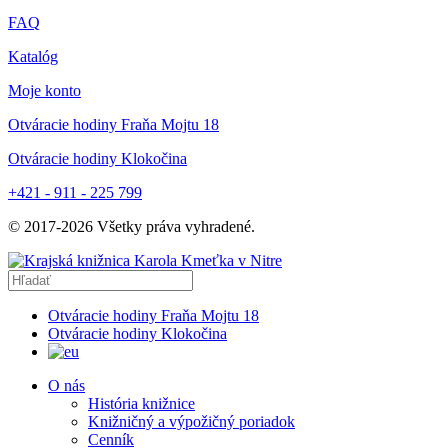
FAQ
Katalóg
Moje konto
Otváracie hodiny Fraňa Mojtu 18
Otváracie hodiny Klokočina
+421 - 911 - 225 799
© 2017-
2026
Všetky práva vyhradené.
Otváracie hodiny Fraňa Mojtu 18
Otváracie hodiny Klokočina
O nás
História knižnice
Knižničný a výpožičný poriadok
Cenník