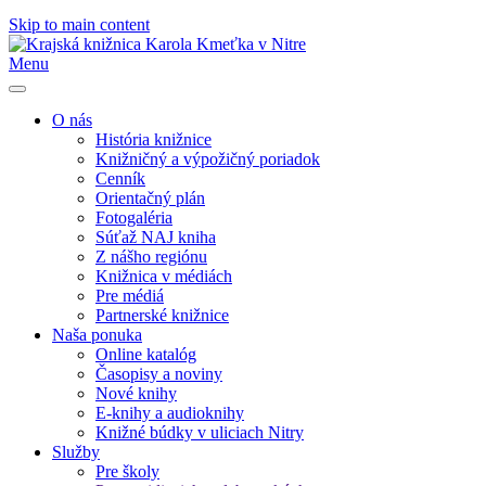
Skip to main content
Menu
O nás
História knižnice
Knižničný a výpožičný poriadok
Cenník
Orientačný plán
Fotogaléria
Súťaž NAJ kniha
Z nášho regiónu
Knižnica v médiách
Pre médiá
Partnerské knižnice
Naša ponuka
Online katalóg
Časopisy a noviny
Nové knihy
E-knihy a audioknihy
Knižné búdky v uliciach Nitry
Služby
Pre školy