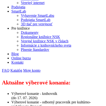
Verejný internet
Podujatia
SmartLab
Vybavenie SmartLabu
Podujatia SmartLab
3D tlač pre verejnosť
Pre knižnice
Dokumenty
Regionálne knižnice NSK
Verejné knižnice NSK v číslach
Informácie z knihovníckeho sveta
Plnenie štandardov
Blog
Online burza
Kontakt
FAQ
Katalóg
Moje konto
Aktuálne výberové konania:
Výberové konanie - knihovník
(do 17. 07. 2026)
Výberové konanie - odborný pracovník pre kultúrno-