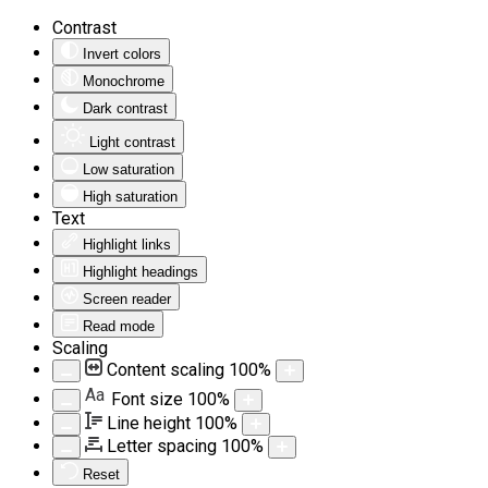
Contrast
Invert colors
Monochrome
Dark contrast
Light contrast
Low saturation
High saturation
Text
Highlight links
Highlight headings
Screen reader
Read mode
Scaling
Content scaling
100
%
Aa
Font size
100
%
Line height
100
%
Letter spacing
100
%
Reset