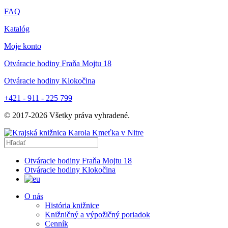
FAQ
Katalóg
Moje konto
Otváracie hodiny Fraňa Mojtu 18
Otváracie hodiny Klokočina
+421 - 911 - 225 799
© 2017-
2026
Všetky práva vyhradené.
Otváracie hodiny Fraňa Mojtu 18
Otváracie hodiny Klokočina
O nás
História knižnice
Knižničný a výpožičný poriadok
Cenník