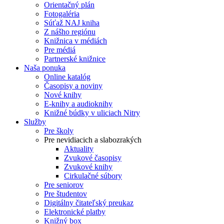
Orientačný plán
Fotogaléria
Súťaž NAJ kniha
Z nášho regiónu
Knižnica v médiách
Pre médiá
Partnerské knižnice
Naša ponuka
Online katalóg
Časopisy a noviny
Nové knihy
E-knihy a audioknihy
Knižné búdky v uliciach Nitry
Služby
Pre školy
Pre nevidiacich a slabozrakých
Aktuality
Zvukové časopisy
Zvukové knihy
Cirkulačné súbory
Pre seniorov
Pre študentov
Digitálny čitateľský preukaz
Elektronické platby
Knižný box