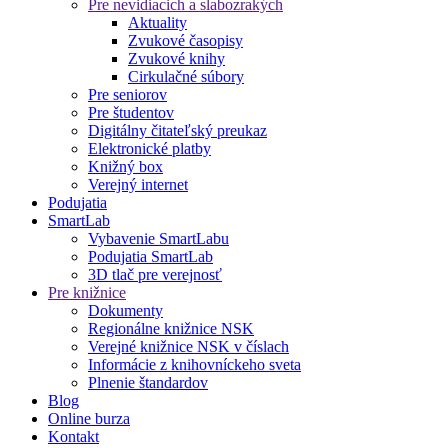
Pre nevidiacich a slabozrakých
Aktuality
Zvukové časopisy
Zvukové knihy
Cirkulačné súbory
Pre seniorov
Pre študentov
Digitálny čitateľský preukaz
Elektronické platby
Knižný box
Verejný internet
Podujatia
SmartLab
Vybavenie SmartLabu
Podujatia SmartLab
3D tlač pre verejnosť
Pre knižnice
Dokumenty
Regionálne knižnice NSK
Verejné knižnice NSK v číslach
Informácie z knihovníckeho sveta
Plnenie štandardov
Blog
Online burza
Kontakt