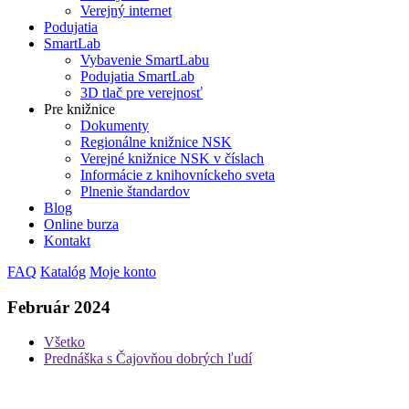
Verejný internet
Podujatia
SmartLab
Vybavenie SmartLabu
Podujatia SmartLab
3D tlač pre verejnosť
Pre knižnice
Dokumenty
Regionálne knižnice NSK
Verejné knižnice NSK v číslach
Informácie z knihovníckeho sveta
Plnenie štandardov
Blog
Online burza
Kontakt
FAQ
Katalóg
Moje konto
Február 2024
Všetko
Prednáška s Čajovňou dobrých ľudí