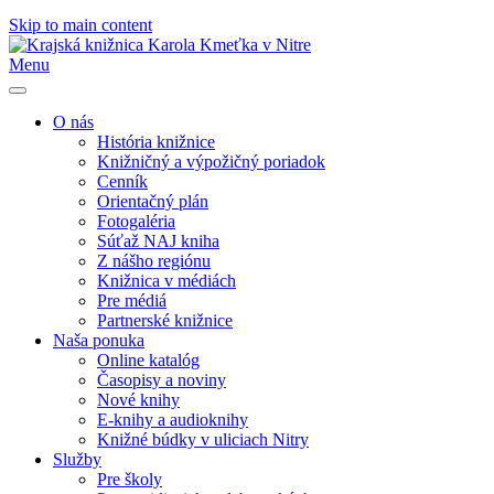
Skip to main content
Menu
O nás
História knižnice
Knižničný a výpožičný poriadok
Cenník
Orientačný plán
Fotogaléria
Súťaž NAJ kniha
Z nášho regiónu
Knižnica v médiách
Pre médiá
Partnerské knižnice
Naša ponuka
Online katalóg
Časopisy a noviny
Nové knihy
E-knihy a audioknihy
Knižné búdky v uliciach Nitry
Služby
Pre školy