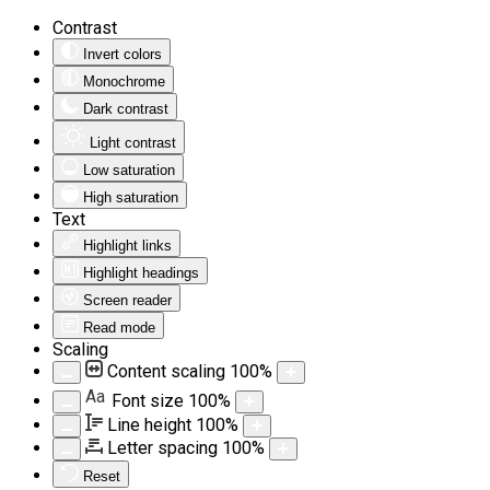
Contrast
Invert colors
Monochrome
Dark contrast
Light contrast
Low saturation
High saturation
Text
Highlight links
Highlight headings
Screen reader
Read mode
Scaling
Content scaling
100
%
Aa
Font size
100
%
Line height
100
%
Letter spacing
100
%
Reset