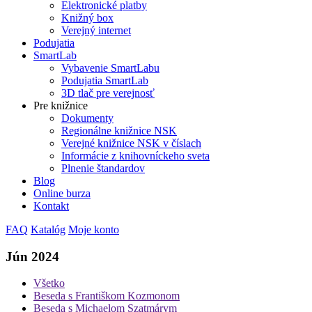
Elektronické platby
Knižný box
Verejný internet
Podujatia
SmartLab
Vybavenie SmartLabu
Podujatia SmartLab
3D tlač pre verejnosť
Pre knižnice
Dokumenty
Regionálne knižnice NSK
Verejné knižnice NSK v číslach
Informácie z knihovníckeho sveta
Plnenie štandardov
Blog
Online burza
Kontakt
FAQ
Katalóg
Moje konto
Jún 2024
Všetko
Beseda s Františkom Kozmonom
Beseda s Michaelom Szatmárym