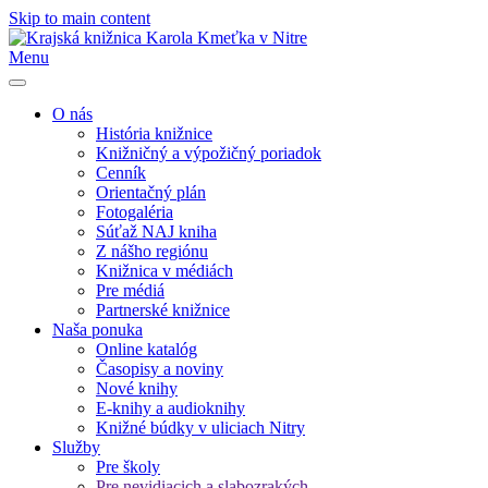
Skip to main content
Menu
O nás
História knižnice
Knižničný a výpožičný poriadok
Cenník
Orientačný plán
Fotogaléria
Súťaž NAJ kniha
Z nášho regiónu
Knižnica v médiách
Pre médiá
Partnerské knižnice
Naša ponuka
Online katalóg
Časopisy a noviny
Nové knihy
E-knihy a audioknihy
Knižné búdky v uliciach Nitry
Služby
Pre školy
Pre nevidiacich a slabozrakých