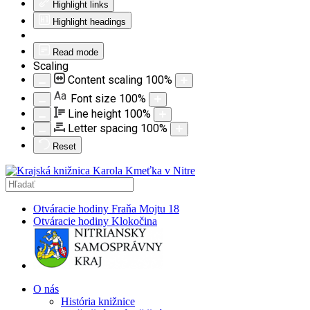
Highlight links
Highlight headings
Read mode
Scaling
Content scaling
100
%
Aa
Font size
100
%
Line height
100
%
Letter spacing
100
%
Reset
Otváracie hodiny Fraňa Mojtu 18
Otváracie hodiny Klokočina
O nás
História knižnice