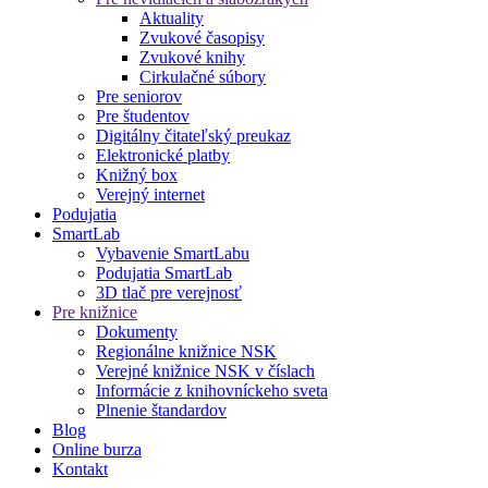
Aktuality
Zvukové časopisy
Zvukové knihy
Cirkulačné súbory
Pre seniorov
Pre študentov
Digitálny čitateľský preukaz
Elektronické platby
Knižný box
Verejný internet
Podujatia
SmartLab
Vybavenie SmartLabu
Podujatia SmartLab
3D tlač pre verejnosť
Pre knižnice
Dokumenty
Regionálne knižnice NSK
Verejné knižnice NSK v číslach
Informácie z knihovníckeho sveta
Plnenie štandardov
Blog
Online burza
Kontakt