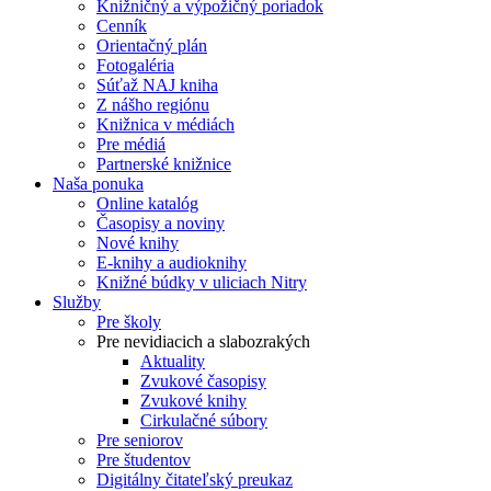
Knižničný a výpožičný poriadok
Cenník
Orientačný plán
Fotogaléria
Súťaž NAJ kniha
Z nášho regiónu
Knižnica v médiách
Pre médiá
Partnerské knižnice
Naša ponuka
Online katalóg
Časopisy a noviny
Nové knihy
E-knihy a audioknihy
Knižné búdky v uliciach Nitry
Služby
Pre školy
Pre nevidiacich a slabozrakých
Aktuality
Zvukové časopisy
Zvukové knihy
Cirkulačné súbory
Pre seniorov
Pre študentov
Digitálny čitateľský preukaz