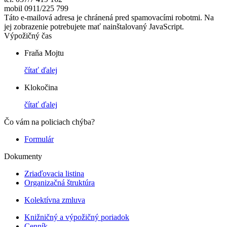
mobil 0911/225 799
Táto e-mailová adresa je chránená pred spamovacími robotmi. Na
jej zobrazenie potrebujete mať nainštalovaný JavaScript.
Výpožičný čas
Fraňa Mojtu
čítať ďalej
Klokočina
čítať ďalej
Čo vám na policiach chýba?
Formulár
Dokumenty
Zriaďovacia listina
Organizačná štruktúra
Kolektívna zmluva
Knižničný a výpožičný poriadok
Cenník