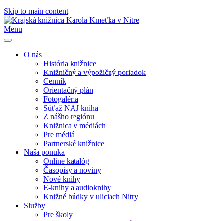
Skip to main content
Menu
O nás
História knižnice
Knižničný a výpožičný poriadok
Cenník
Orientačný plán
Fotogaléria
Súťaž NAJ kniha
Z nášho regiónu
Knižnica v médiách
Pre médiá
Partnerské knižnice
Naša ponuka
Online katalóg
Časopisy a noviny
Nové knihy
E-knihy a audioknihy
Knižné búdky v uliciach Nitry
Služby
Pre školy