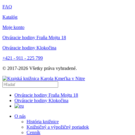
FAQ
Katalóg
Moje konto
Otváracie hodiny Fraňa Mojtu 18
Otváracie hodiny Klokočina
+421 - 911 - 225 799
© 2017-
2026
Všetky práva vyhradené.
Otváracie hodiny Fraňa Mojtu 18
Otváracie hodiny Klokočina
O nás
História knižnice
Knižničný a výpožičný poriadok
Cenník