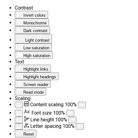
Contrast
Invert colors
Monochrome
Dark contrast
Light contrast
Low saturation
High saturation
Text
Highlight links
Highlight headings
Screen reader
Read mode
Scaling
Content scaling
100
%
Aa
Font size
100
%
Line height
100
%
Letter spacing
100
%
Reset