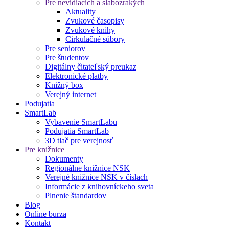
Pre nevidiacich a slabozrakých
Aktuality
Zvukové časopisy
Zvukové knihy
Cirkulačné súbory
Pre seniorov
Pre študentov
Digitálny čitateľský preukaz
Elektronické platby
Knižný box
Verejný internet
Podujatia
SmartLab
Vybavenie SmartLabu
Podujatia SmartLab
3D tlač pre verejnosť
Pre knižnice
Dokumenty
Regionálne knižnice NSK
Verejné knižnice NSK v číslach
Informácie z knihovníckeho sveta
Plnenie štandardov
Blog
Online burza
Kontakt