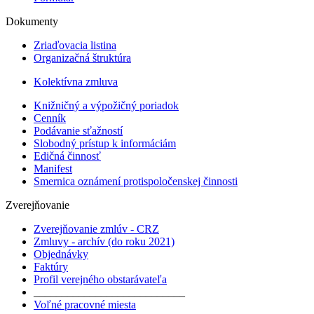
Dokumenty
Zriaďovacia listina
Organizačná štruktúra
Kolektívna zmluva
Knižničný a výpožičný poriadok
Cenník
Podávanie sťažností
Slobodný prístup k informáciám
Edičná činnosť
Manifest
Smernica oznámení protispoločenskej činnosti
Zverejňovanie
Zverejňovanie zmlúv - CRZ
Zmluvy - archív (do roku 2021)
Objednávky
Faktúry
Profil verejného obstarávateľa
___________________________
Voľné pracovné miesta