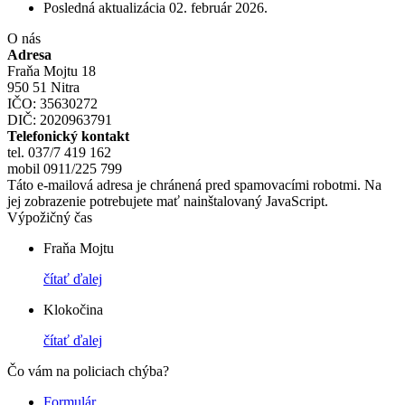
Posledná aktualizácia
02. február 2026
.
O nás
Adresa
Fraňa Mojtu 18
950 51 Nitra
IČO: 35630272
DIČ: 2020963791
Telefonický kontakt
tel. 037/7 419 162
mobil 0911/225 799
Táto e-mailová adresa je chránená pred spamovacími robotmi. Na
jej zobrazenie potrebujete mať nainštalovaný JavaScript.
Výpožičný čas
Fraňa Mojtu
čítať ďalej
Klokočina
čítať ďalej
Čo vám na policiach chýba?
Formulár