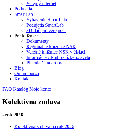
Verejný internet
Podujatia
SmartLab
Vybavenie SmartLabu
Podujatia SmartLab
3D tlač pre verejnosť
Pre knižnice
Dokumenty
Regionálne knižnice NSK
Verejné knižnice NSK v číslach
Informácie z knihovníckeho sveta
Plnenie štandardov
Blog
Online burza
Kontakt
FAQ
Katalóg
Moje konto
Kolektívna zmluva
- rok 2026
Kolektívna zmluva na rok 2026