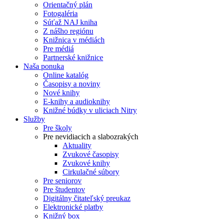
Orientačný plán
Fotogaléria
Súťaž NAJ kniha
Z nášho regiónu
Knižnica v médiách
Pre médiá
Partnerské knižnice
Naša ponuka
Online katalóg
Časopisy a noviny
Nové knihy
E-knihy a audioknihy
Knižné búdky v uliciach Nitry
Služby
Pre školy
Pre nevidiacich a slabozrakých
Aktuality
Zvukové časopisy
Zvukové knihy
Cirkulačné súbory
Pre seniorov
Pre študentov
Digitálny čitateľský preukaz
Elektronické platby
Knižný box