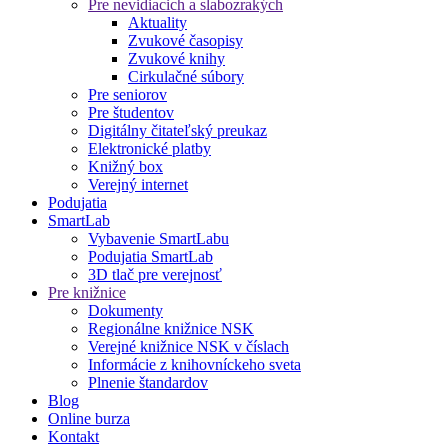
Pre nevidiacich a slabozrakých
Aktuality
Zvukové časopisy
Zvukové knihy
Cirkulačné súbory
Pre seniorov
Pre študentov
Digitálny čitateľský preukaz
Elektronické platby
Knižný box
Verejný internet
Podujatia
SmartLab
Vybavenie SmartLabu
Podujatia SmartLab
3D tlač pre verejnosť
Pre knižnice
Dokumenty
Regionálne knižnice NSK
Verejné knižnice NSK v číslach
Informácie z knihovníckeho sveta
Plnenie štandardov
Blog
Online burza
Kontakt