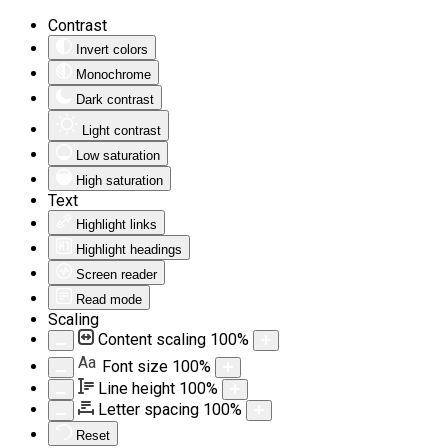
Contrast
Invert colors
Monochrome
Dark contrast
Light contrast
Low saturation
High saturation
Text
Highlight links
Highlight headings
Screen reader
Read mode
Scaling
Content scaling
100
%
Aa
Font size
100
%
Line height
100
%
Letter spacing
100
%
Reset