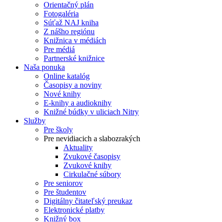
Orientačný plán
Fotogaléria
Súťaž NAJ kniha
Z nášho regiónu
Knižnica v médiách
Pre médiá
Partnerské knižnice
Naša ponuka
Online katalóg
Časopisy a noviny
Nové knihy
E-knihy a audioknihy
Knižné búdky v uliciach Nitry
Služby
Pre školy
Pre nevidiacich a slabozrakých
Aktuality
Zvukové časopisy
Zvukové knihy
Cirkulačné súbory
Pre seniorov
Pre študentov
Digitálny čitateľský preukaz
Elektronické platby
Knižný box