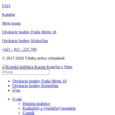
FAQ
Katalóg
Moje konto
Otváracie hodiny Fraňa Mojtu 18
Otváracie hodiny Klokočina
+421 - 911 - 225 799
© 2017-
2026
Všetky práva vyhradené.
Otváracie hodiny Fraňa Mojtu 18
Otváracie hodiny Klokočina
O nás
História knižnice
Knižničný a výpožičný poriadok
Cenník