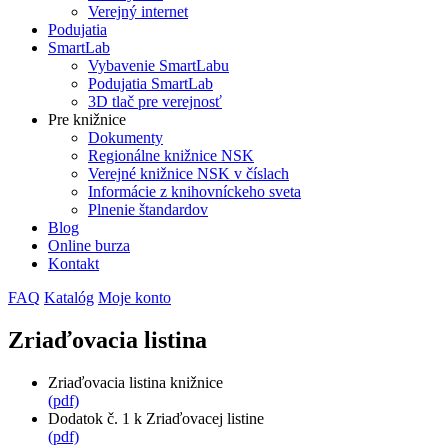
Verejný internet
Podujatia
SmartLab
Vybavenie SmartLabu
Podujatia SmartLab
3D tlač pre verejnosť
Pre knižnice
Dokumenty
Regionálne knižnice NSK
Verejné knižnice NSK v číslach
Informácie z knihovníckeho sveta
Plnenie štandardov
Blog
Online burza
Kontakt
FAQ
Katalóg
Moje konto
Zriaďovacia listina
Zriaďovacia listina knižnice
(pdf)
Dodatok č. 1 k Zriaďovacej listine
(pdf)