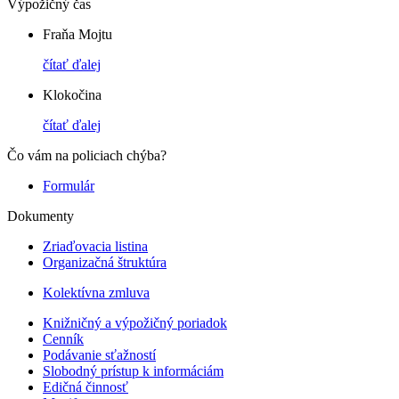
Výpožičný čas
Fraňa Mojtu
čítať ďalej
Klokočina
čítať ďalej
Čo vám na policiach chýba?
Formulár
Dokumenty
Zriaďovacia listina
Organizačná štruktúra
Kolektívna zmluva
Knižničný a výpožičný poriadok
Cenník
Podávanie sťažností
Slobodný prístup k informáciám
Edičná činnosť