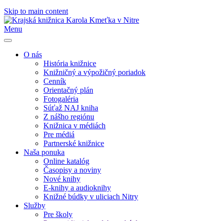
Skip to main content
Menu
O nás
História knižnice
Knižničný a výpožičný poriadok
Cenník
Orientačný plán
Fotogaléria
Súťaž NAJ kniha
Z nášho regiónu
Knižnica v médiách
Pre médiá
Partnerské knižnice
Naša ponuka
Online katalóg
Časopisy a noviny
Nové knihy
E-knihy a audioknihy
Knižné búdky v uliciach Nitry
Služby
Pre školy