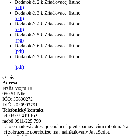
Dodatok č. 2 k Zriaďovacej listine
(pdf)
Dodatok č. 3 k Zriaďovacej listine
(pdf)
Dodatok č. 4 k Zriaďovacej listine
(pdf)
Dodatok č. 5 k Zriaďovacej listine
(jpg)
Dodatok č. 6 k Zriaďovacej listine
(pdf)
Dodatok č. 7 k Zriaďovacej listine
(pdf)
O nás
Adresa
Fraňa Mojtu 18
950 51 Nitra
IČO: 35630272
DIČ: 2020963791
Telefonický kontakt
tel. 037/7 419 162
mobil 0911/225 799
Táto e-mailová adresa je chránená pred spamovacími robotmi. Na
jej zobrazenie potrebujete mať nainštalovaný JavaScript.