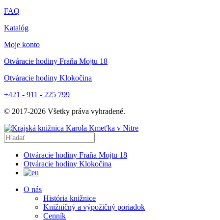
FAQ
Katalóg
Moje konto
Otváracie hodiny Fraňa Mojtu 18
Otváracie hodiny Klokočina
+421 - 911 - 225 799
© 2017-
2026
Všetky práva vyhradené.
Otváracie hodiny Fraňa Mojtu 18
Otváracie hodiny Klokočina
O nás
História knižnice
Knižničný a výpožičný poriadok
Cenník