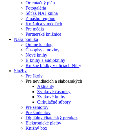
Orientačný plán
Fotogaléria
Súťaž NAJ kniha
Z nášho regiónu
Knižnica v médiách
Pre médiá
Partnerské knižnice
Naša ponuka
Online katalóg
Časopisy a noviny
Nové knihy
E-knihy a audioknihy
Knižné búdky v uliciach Nitry
Služby
Pre školy
Pre nevidiacich a slabozrakých
Aktuality
Zvukové časopisy
Zvukové knihy
Cirkulačné súbory
Pre seniorov
Pre študentov
Digitálny čitateľský preukaz
Elektronické platby
Knižný box