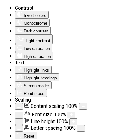
Contrast
Invert colors
Monochrome
Dark contrast
Light contrast
Low saturation
High saturation
Text
Highlight links
Highlight headings
Screen reader
Read mode
Scaling
Content scaling
100
%
Aa
Font size
100
%
Line height
100
%
Letter spacing
100
%
Reset