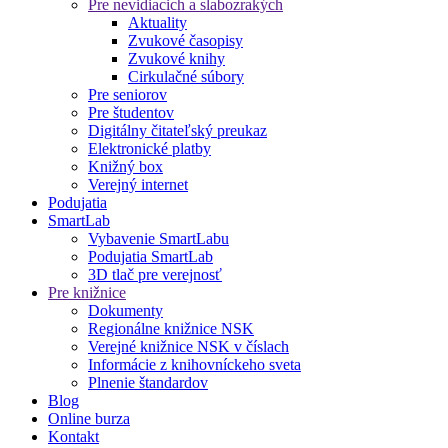
Pre nevidiacich a slabozrakých
Aktuality
Zvukové časopisy
Zvukové knihy
Cirkulačné súbory
Pre seniorov
Pre študentov
Digitálny čitateľský preukaz
Elektronické platby
Knižný box
Verejný internet
Podujatia
SmartLab
Vybavenie SmartLabu
Podujatia SmartLab
3D tlač pre verejnosť
Pre knižnice
Dokumenty
Regionálne knižnice NSK
Verejné knižnice NSK v číslach
Informácie z knihovníckeho sveta
Plnenie štandardov
Blog
Online burza
Kontakt