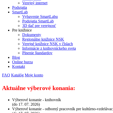
Verejný internet
Podujatia
SmartLab
Vybavenie SmartLabu
Podujatia SmartLab
3D tlač pre verejnosť
Pre knižnice
Dokumenty
Regionálne knižnice NSK
Verejné knižnice NSK v číslach
Informácie z knihovníckeho sveta
Plnenie štandardov
Blog
Online burza
Kontakt
FAQ
Katalóg
Moje konto
Aktuálne výberové konania:
Výberové konanie - knihovník
(do 17. 07. 2026)
Výberové konanie - odborný pracovník pre kultúrno-vzdelávac