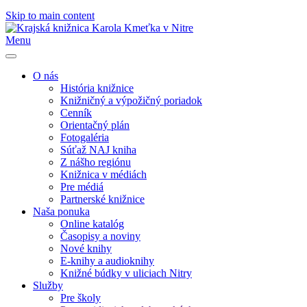
Skip to main content
Menu
O nás
História knižnice
Knižničný a výpožičný poriadok
Cenník
Orientačný plán
Fotogaléria
Súťaž NAJ kniha
Z nášho regiónu
Knižnica v médiách
Pre médiá
Partnerské knižnice
Naša ponuka
Online katalóg
Časopisy a noviny
Nové knihy
E-knihy a audioknihy
Knižné búdky v uliciach Nitry
Služby
Pre školy