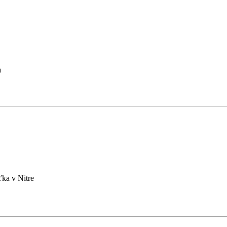
a
ťka v Nitre