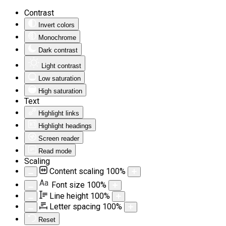
Contrast
Invert colors
Monochrome
Dark contrast
Light contrast
Low saturation
High saturation
Text
Highlight links
Highlight headings
Screen reader
Read mode
Scaling
Content scaling
100
%
Aa
Font size
100
%
Line height
100
%
Letter spacing
100
%
Reset