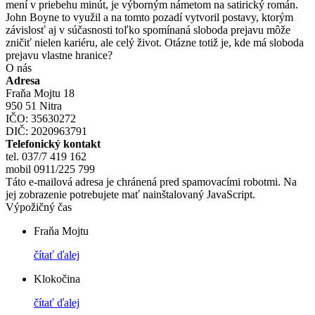
mení v priebehu minút, je výborným námetom na satirický román.
John Boyne to využil a na tomto pozadí vytvoril postavy, ktorým
závislosť aj v súčasnosti toľko spomínaná sloboda prejavu môže
zničiť nielen kariéru, ale celý život. Otázne totiž je, kde má sloboda
prejavu vlastne hranice?
O nás
Adresa
Fraňa Mojtu 18
950 51 Nitra
IČO: 35630272
DIČ: 2020963791
Telefonický kontakt
tel. 037/7 419 162
mobil 0911/225 799
Táto e-mailová adresa je chránená pred spamovacími robotmi. Na
jej zobrazenie potrebujete mať nainštalovaný JavaScript.
Výpožičný čas
Fraňa Mojtu
čítať ďalej
Klokočina
čítať ďalej