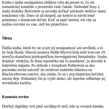
Kniha s úplne nenápadnou obálkou vám dá presne to, čo od
romantickej komédie z prostredia viníc čakáte. Slobodné ženy z
malej dedinky Belvedere sa nevedia dočkať príchodu dedičov starej
toskánskej vily. Dnes sú už dospelí, ale kedysi tu trávili letné
prázdniny s domácimi deťmi. Keď sa opäť stretnú, ich city sa
možno rozvinú vo viac, než len priateľstvo.
Šílená
Ďalšia kniha, ktorú by ste si pre jej nenápadnosť ani nevšimli, a to
by bola škoda. Hlavná postava Nellie Blyová bola totiž koncom 19.
storočia skutočnou priekopníčkou investigatívnej žurnalistiky. Snaha
dokázať všetkým, že žena reportérka má čo ponúknuť, ju dovedie k
šialenému nápadu. Po dohode s Josephom Pulitzerom sa ako
pacientka nechá zatvoriť do neslávne známeho blázinca na
Blackwellovom ostrove, aby zistila, čo sa v psychiatrickej liečebni
naozaj deje. Riskantný čin ju vyjde draho, ale úspešne odštartuje jej
novinársku kariéru.
Komnata ozvien
Dnešný digitálny svet plný sociálnych sietí, kde sa verejná mienka