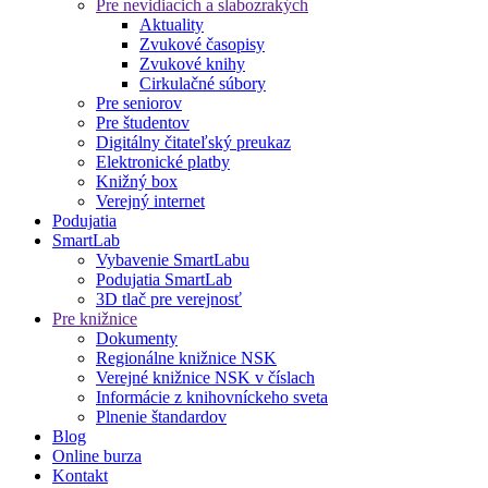
Pre nevidiacich a slabozrakých
Aktuality
Zvukové časopisy
Zvukové knihy
Cirkulačné súbory
Pre seniorov
Pre študentov
Digitálny čitateľský preukaz
Elektronické platby
Knižný box
Verejný internet
Podujatia
SmartLab
Vybavenie SmartLabu
Podujatia SmartLab
3D tlač pre verejnosť
Pre knižnice
Dokumenty
Regionálne knižnice NSK
Verejné knižnice NSK v číslach
Informácie z knihovníckeho sveta
Plnenie štandardov
Blog
Online burza
Kontakt