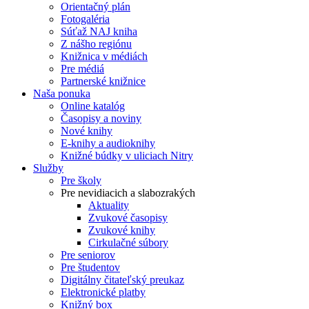
Orientačný plán
Fotogaléria
Súťaž NAJ kniha
Z nášho regiónu
Knižnica v médiách
Pre médiá
Partnerské knižnice
Naša ponuka
Online katalóg
Časopisy a noviny
Nové knihy
E-knihy a audioknihy
Knižné búdky v uliciach Nitry
Služby
Pre školy
Pre nevidiacich a slabozrakých
Aktuality
Zvukové časopisy
Zvukové knihy
Cirkulačné súbory
Pre seniorov
Pre študentov
Digitálny čitateľský preukaz
Elektronické platby
Knižný box