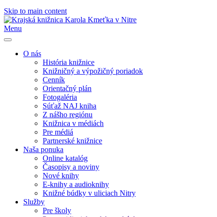
Skip to main content
Menu
O nás
História knižnice
Knižničný a výpožičný poriadok
Cenník
Orientačný plán
Fotogaléria
Súťaž NAJ kniha
Z nášho regiónu
Knižnica v médiách
Pre médiá
Partnerské knižnice
Naša ponuka
Online katalóg
Časopisy a noviny
Nové knihy
E-knihy a audioknihy
Knižné búdky v uliciach Nitry
Služby
Pre školy