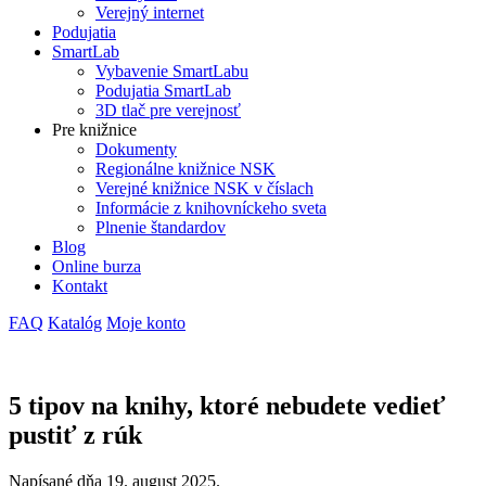
Verejný internet
Podujatia
SmartLab
Vybavenie SmartLabu
Podujatia SmartLab
3D tlač pre verejnosť
Pre knižnice
Dokumenty
Regionálne knižnice NSK
Verejné knižnice NSK v číslach
Informácie z knihovníckeho sveta
Plnenie štandardov
Blog
Online burza
Kontakt
FAQ
Katalóg
Moje konto
5 tipov na knihy, ktoré nebudete vedieť
pustiť z rúk
Napísané dňa
19. august 2025
.