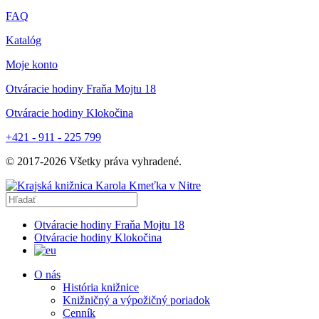
FAQ
Katalóg
Moje konto
Otváracie hodiny Fraňa Mojtu 18
Otváracie hodiny Klokočina
+421 - 911 - 225 799
© 2017-
2026
Všetky práva vyhradené.
Otváracie hodiny Fraňa Mojtu 18
Otváracie hodiny Klokočina
O nás
História knižnice
Knižničný a výpožičný poriadok
Cenník