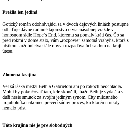
Prežila len jediná
Gotický román odohrávajúci sa v dvoch dejových líniách postupne
odhaľuje dávne rodinné tajomstvo o viacnásobnej vražde v
honosnom sídle Hope´s End, ktorému sa pomaly kráti čas.
Čo sa
pred rokmi v dome stalo, vám „rozpovie“ samotná vrahyňa, ktorá s
hŕstkou služobníctva stále obýva rozpadávajúci sa dom na kraji
útesu.
Zlomená krajina
Veľká láska medzi Beth a Gabrielom ani po rokoch neochladla.
Mohli by pokračovať tam, kde skončili, ibaže Beth je vydatá a v
duši nesie smútok za svojím jediným synom. City milostného
trojuholníka nakoniec preverí súdny proces, ku ktorému nikdy
nemalo prísť.
Táto krajina nie je pre slobodných