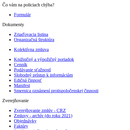
Čo vám na policiach chýba?
Formulár
Dokumenty
Zriaďovacia listina
Organizačná štruktúra
Kolektívna zmluva
Knižničný a výpožičný poriadok
Cenník
Podávanie sťažností
Slobodný prístup k informáciám
Edičná činnosť
Manifest
Smernica oznámení protispoločenskej činnosti
Zverejňovanie
Zverejňovanie zmlúv - CRZ
Zmluvy - archív (do roku 2021)
Objednávky
Faktúry