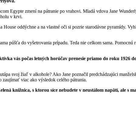
rlyová.
orúcom Egypte zmení
na pátranie po vrahovi. Mladá vdova Jane Wunderly
holu v krvi.
ena House oddýchne
a na vlastné oči si pozrie starodávne pyramídy. Vy
 sama púšťa
do vyšetrovania prípadu. Teda nie celkom sama. Pomocnú 
ktívka vás počas letných horúčav prenesie priamo do roku 1926 d
utápa svoj žiaľ
v alkohole? Ako Jane poznačil predchádzajúci manžels
 zaujímať viac ako výsledok celého pátrania.
Zelená knižnica, s ktorou síce nebudete v neustálom napätí, ale s