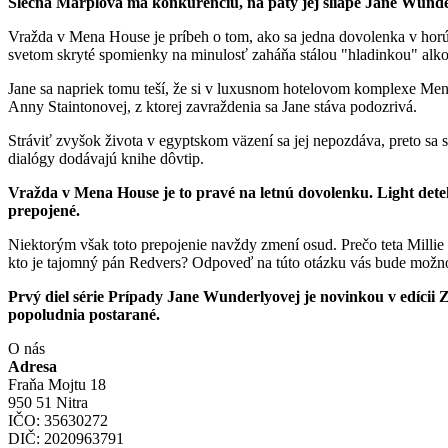
Slečna Marplová má konkurenciu, na päty jej šliape Jane Wunde
Vražda v Mena House je príbeh o tom, ako sa jedna dovolenka v h
svetom skryté spomienky na minulosť zaháňa stálou "hladinkou" alko
Jane sa napriek tomu teší, že si v luxusnom hotelovom komplexe M
Anny Staintonovej, z ktorej zavraždenia sa Jane stáva podozrivá.
Stráviť zvyšok života v egyptskom väzení sa jej nepozdáva, preto sa
dialógy dodávajú knihe dôvtip.
Vražda v Mena House je to pravé na letnú dovolenku. Light dete
prepojené.
Niektorým však toto prepojenie navždy zmení osud. Prečo teta Millie 
kto je tajomný pán Redvers? Odpoveď na túto otázku
vás bude možno
Prvý diel série Prípady Jane Wunderlyovej je novinkou v edícii 
popoludnia postarané.
O nás
Adresa
Fraňa Mojtu 18
950 51 Nitra
IČO: 35630272
DIČ: 2020963791