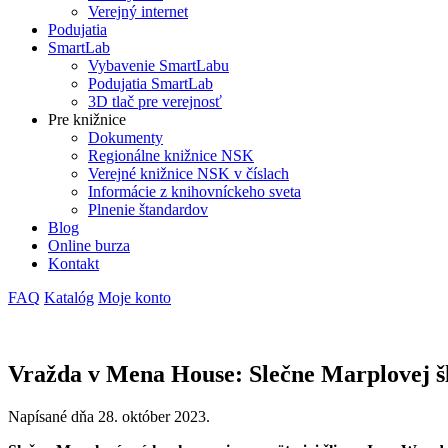
Verejný internet
Podujatia
SmartLab
Vybavenie SmartLabu
Podujatia SmartLab
3D tlač pre verejnosť
Pre knižnice
Dokumenty
Regionálne knižnice NSK
Verejné knižnice NSK v číslach
Informácie z knihovníckeho sveta
Plnenie štandardov
Blog
Online burza
Kontakt
FAQ
Katalóg
Moje konto
Vražda v Mena House: Slečne Marplovej šl
Napísané dňa
28. október 2023
.