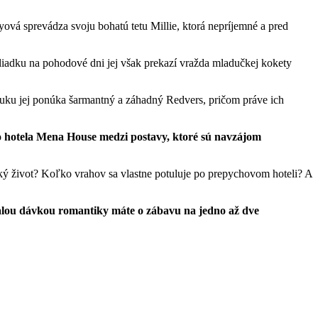
ová sprevádza svoju bohatú tetu Millie, ktorá nepríjemné a pred
hliadku na pohodové dni jej však prekazí vražda mladučkej kokety
ruku jej ponúka šarmantný
a záhadný Redvers, pričom práve ich
o hotela Mena House medzi postavy, ktoré sú navzájom
ký život? Koľko vrahov sa vlastne potuluje po prepychovom hoteli? A
 malou dávkou romantiky máte o zábavu na jedno až dve