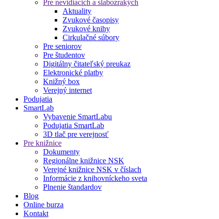
Pre nevidiacich a slabozrakých
Aktuality
Zvukové časopisy
Zvukové knihy
Cirkulačné súbory
Pre seniorov
Pre študentov
Digitálny čitateľský preukaz
Elektronické platby
Knižný box
Verejný internet
Podujatia
SmartLab
Vybavenie SmartLabu
Podujatia SmartLab
3D tlač pre verejnosť
Pre knižnice
Dokumenty
Regionálne knižnice NSK
Verejné knižnice NSK v číslach
Informácie z knihovníckeho sveta
Plnenie štandardov
Blog
Online burza
Kontakt