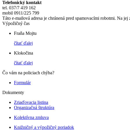
Telefonický kontakt
tel. 037/7 419 162
mobil 0911/225 799
Táto e-mailová adresa je chránená pred spamovacími robotmi. Na jej 
Výpožičný čas
Fraňa Mojtu
čítať ďalej
Klokočina
čítať ďalej
Čo vám na policiach chýba?
Formulár
Dokumenty
Zriaďovacia listina
Organizačná štruktúra
Kolektívna zmluva
Knižničný a výpožičný poriadok