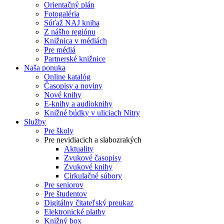
Orientačný plán
Fotogaléria
Súťaž NAJ kniha
Z nášho regiónu
Knižnica v médiách
Pre médiá
Partnerské knižnice
Naša ponuka
Online katalóg
Časopisy a noviny
Nové knihy
E-knihy a audioknihy
Knižné búdky v uliciach Nitry
Služby
Pre školy
Pre nevidiacich a slabozrakých
Aktuality
Zvukové časopisy
Zvukové knihy
Cirkulačné súbory
Pre seniorov
Pre študentov
Digitálny čitateľský preukaz
Elektronické platby
Knižný box