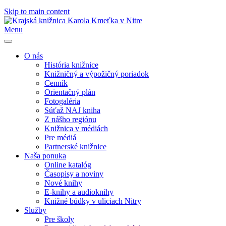
Skip to main content
Menu
O nás
História knižnice
Knižničný a výpožičný poriadok
Cenník
Orientačný plán
Fotogaléria
Súťaž NAJ kniha
Z nášho regiónu
Knižnica v médiách
Pre médiá
Partnerské knižnice
Naša ponuka
Online katalóg
Časopisy a noviny
Nové knihy
E-knihy a audioknihy
Knižné búdky v uliciach Nitry
Služby
Pre školy