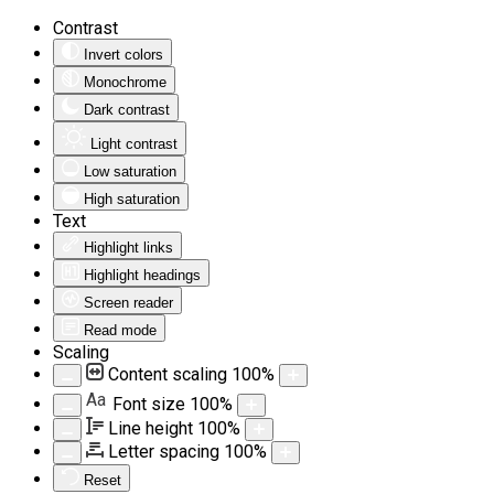
Contrast
Invert colors
Monochrome
Dark contrast
Light contrast
Low saturation
High saturation
Text
Highlight links
Highlight headings
Screen reader
Read mode
Scaling
Content scaling
100
%
Aa
Font size
100
%
Line height
100
%
Letter spacing
100
%
Reset