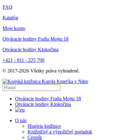
FAQ
Katalóg
Moje konto
Otváracie hodiny Fraňa Mojtu 18
Otváracie hodiny Klokočina
+421 - 911 - 225 799
© 2017-
2026
Všetky práva vyhradené.
Otváracie hodiny Fraňa Mojtu 18
Otváracie hodiny Klokočina
O nás
História knižnice
Knižničný a výpožičný poriadok
Cenník